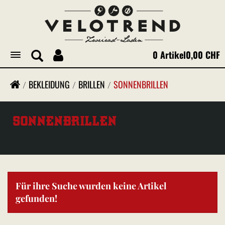
0 Artikel
0,00 CHF
Toggle
navigation
BEKLEIDUNG
BRILLEN
SONNENBRILLEN
SONNENBRILLEN
Für ihre Suche wurden keine Artikel
gefunden!