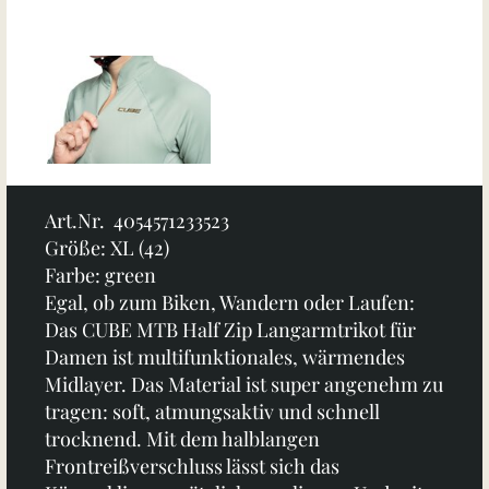
Art.Nr. 4054571233523
Größe: XL (42)
Farbe: green
Egal, ob zum Biken, Wandern oder Laufen:
Das CUBE MTB Half Zip Langarmtrikot für
Damen ist multifunktionales, wärmendes
Midlayer. Das Material ist super angenehm zu
tragen: soft, atmungsaktiv und schnell
trocknend. Mit dem halblangen
Frontreißverschluss lässt sich das