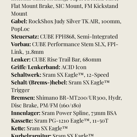
Flat Mount Brake, SIC Mount, FM Kickstand
Mount
Gabel:
RockShox Judy Silver TK AIR, 100mm,
PopLoc
Steuersatz:
CUBE FPH868, Semi-Integrated
Vorbau:
CUBE Performance Stem SLX, FPI-
Link, 31.8mm
Lenker:
CUBE Rise Trail Bar, 680mm
Griffe/Lenkerband:
ACID Icon
Schaltwerk:
Sram SX Eagle™, 12-Speed
Schalt/(Brems-)hebel:
Sram SX Eagle™
Trigger
Bremsen:
Shimano BR-MT200/UR300, Hydr,
Disc Brake, PM/FM (160/180)
Innenlager:
Sram Power Spline, 73mm BSA
Kassette:
Sram PG-1210 Eagle™, 11-50T
Kette:
Sram SX Eagle™
Kurbelgarnitur:
Sram SX Eagle™