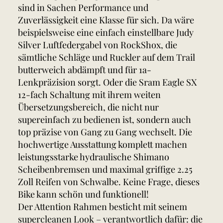
sind in Sachen Performance und
Zuverlässigkeit eine Klasse für sich. Da wäre
beispielsweise eine einfach einstellbare Judy
Silver Luftfedergabel von RockShox, die
sämtliche Schläge und Ruckler auf dem Trail
butterweich abdämpft und für 1a-
Lenkpräzision sorgt. Oder die Sram Eagle SX
12-fach Schaltung mit ihrem weiten
Übersetzungsbereich, die nicht nur
supereinfach zu bedienen ist, sondern auch
top präzise von Gang zu Gang wechselt. Die
hochwertige Ausstattung komplett machen
leistungsstarke hydraulische Shimano
Scheibenbremsen und maximal griffige 2.25
Zoll Reifen von Schwalbe. Keine Frage, dieses
Bike kann schön und funktionell!
Der Attention Rahmen besticht mit seinem
supercleanen Look – verantwortlich dafür: die