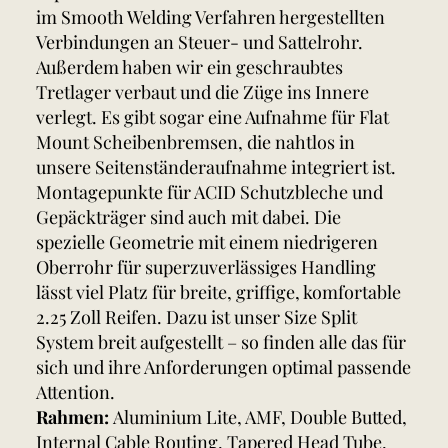
im Smooth Welding Verfahren hergestellten
Verbindungen an Steuer- und Sattelrohr.
Außerdem haben wir ein geschraubtes
Tretlager verbaut und die Züge ins Innere
verlegt. Es gibt sogar eine Aufnahme für Flat
Mount Scheibenbremsen, die nahtlos in
unsere Seitenständeraufnahme integriert ist.
Montagepunkte für ACID Schutzbleche und
Gepäckträger sind auch mit dabei. Die
spezielle Geometrie mit einem niedrigeren
Oberrohr für superzuverlässiges Handling
lässt viel Platz für breite, griffige, komfortable
2.25 Zoll Reifen. Dazu ist unser Size Split
System breit aufgestellt – so finden alle das für
sich und ihre Anforderungen optimal passende
Attention.
Rahmen:
Aluminium Lite, AMF, Double Butted,
Internal Cable Routing, Tapered Head Tube,