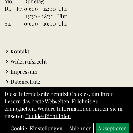
Mo.
Ruhetag
Di. - Fr.
09:00 - 12:00 Uhr
13:30 - 18:30 Uhr
Sa.
09:00 - 16:00 Uhr
Kontakt
Widerrufsrecht
Impressum
Datenschutz
AGB
Diese Internetseite benutzt Cookies, um Ihren
Lesern das beste Webseiten-Erlebnis zu
Warenkorb
ermöglichen. Weitere Informationen finden Sie in
Versandkosten
unseren
Cookie-Richtlinien
.
Cookie-Einstellungen
Ablehnen
Akzeptieren