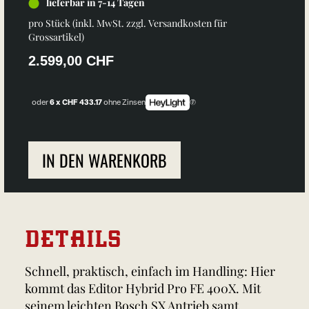
lieferbar in 7-14 Tagen
pro Stück (inkl. MwSt. zzgl.
Versandkosten für
Grossartikel
)
2.599,00 CHF
oder
6 x CHF 433.17
ohne Zinsen
IN DEN WARENKORB
DETAILS
Schnell, praktisch, einfach im Handling: Hier
kommt das Editor Hybrid Pro FE 400X. Mit
seinem leichten Bosch SX Antrieb samt