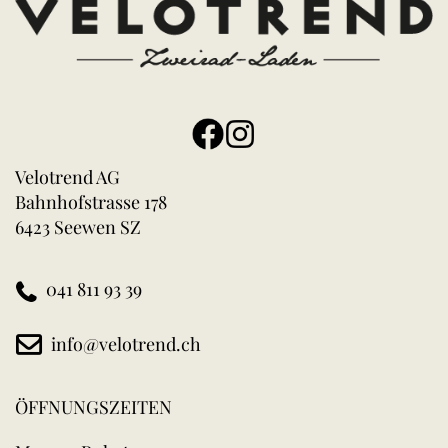
Velotrend AG
Bahnhofstrasse 178
6423 Seewen SZ
041 811 93 39
info@velotrend.ch
ÖFFNUNGSZEITEN