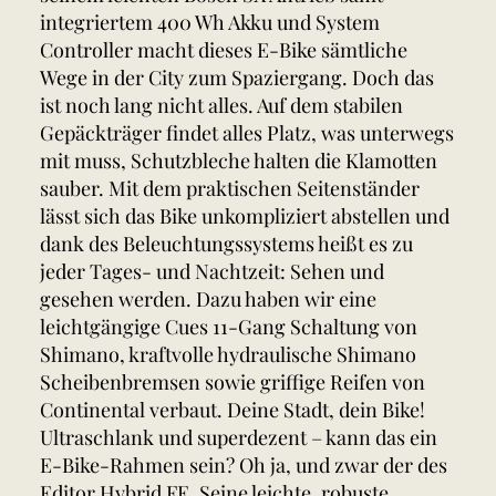
integriertem 400 Wh Akku und System
Controller macht dieses E-Bike sämtliche
Wege in der City zum Spaziergang. Doch das
ist noch lang nicht alles. Auf dem stabilen
Gepäckträger findet alles Platz, was unterwegs
mit muss, Schutzbleche halten die Klamotten
sauber. Mit dem praktischen Seitenständer
lässt sich das Bike unkompliziert abstellen und
dank des Beleuchtungssystems heißt es zu
jeder Tages- und Nachtzeit: Sehen und
gesehen werden. Dazu haben wir eine
leichtgängige Cues 11-Gang Schaltung von
Shimano, kraftvolle hydraulische Shimano
Scheibenbremsen sowie griffige Reifen von
Continental verbaut. Deine Stadt, dein Bike!
Ultraschlank und superdezent – kann das ein
E-Bike-Rahmen sein? Oh ja, und zwar der des
Editor Hybrid FE. Seine leichte, robuste