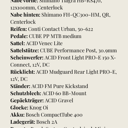
Nabe vorne:
Shimano Tiagra HB-RS470,
12x100mm, Centerlock
Nabe hinten:
Shimano FH-QC300-HM, QR,
Centerlock
Reifen:
Conti Contact Urban, 50-622
Pedale:
CUBE PP MTB medium
Sattel:
ACID Venec Lite
Sattelstütze:
CUBE Performance Post, 30.9mm
Scheinwerfer:
ACID Front Light PRO-E 150 X-
Connect, 12V, DC
Rücklicht:
ACID Mudguard Rear Light PRO-E,
12V, DC
Ständer:
ACID FM Pure Kickstand
Schutzblech:
ACID 60 BB-Mount
Gepäckträger:
ACID Gravel
Glocke:
Knog Oi
Akku:
Bosch CompactTube 400
Ladegerät:
Bosch 2A