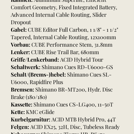
Comfort Geometry, Fixed Integrated Battery,
Advanced Internal Cable Routing, Slider
Dropout
Gabel:
CUBE Editor Full Carbon, 1 1/8" - 1 1/2"
Tapered, Internal Cable Routing, 12x100mm
Vorbau:
CUBE Performance Stem, 31.8mm
Lenker:
CUBE Rise Trail Bar, 680mm
Griffe/Lenkerband:
ACID Hybrid Tour
Schaltwerk:
Shimano Cues RD-U6000-GS
Schalt/(Brems-)hebel:
Shimano Cues SL-
U6000, Rapidfire Plus
Bremsen:
Shimano BR-MT200, Hydr. Disc
Brake (180/180)
Kassette:
Shimano Cues CS-LG400, 11-50T
Kette:
KMC eGlide
Kurbelgarnitur:
ACID MTB Hybrid Pro, 44T
Felgen:
ACID EX25, 32H, Disc, Tubeless Ready