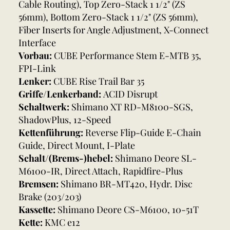
Cable Routing), Top Zero-Stack 1 1/2" (ZS
56mm), Bottom Zero-Stack 1 1/2" (ZS 56mm),
Fiber Inserts for Angle Adjustment, X-Connect
Interface
Vorbau:
CUBE Performance Stem E-MTB 35,
FPI-Link
Lenker:
CUBE Rise Trail Bar 35
Griffe/Lenkerband:
ACID Disrupt
Schaltwerk:
Shimano XT RD-M8100-SGS,
ShadowPlus, 12-Speed
Kettenführung:
Reverse Flip-Guide E-Chain
Guide, Direct Mount, I-Plate
Schalt/(Brems-)hebel:
Shimano Deore SL-
M6100-IR, Direct Attach, Rapidfire-Plus
Bremsen:
Shimano BR-MT420, Hydr. Disc
Brake (203/203)
Kassette:
Shimano Deore CS-M6100, 10-51T
Kette:
KMC e12