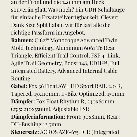
an der Front und die 140 mm am Heck
souverän glatt. Was noch? Ein UDH Schaltauge
für einfache Ersatzteilverfügbarkeit. Clever:
Dank Size Split haben wir für fast alle die
richtige Passform im Angebot.
Rahmen:
C:62® Monocoque Advanced Twin
Mold Technology, Aluminium 6061 T6 Rear
Triangle, Efficient Trail Control, FSP 4-Link,
Agile Trail Geometry, Boost 148, UDH™, Full
Integrated Battery, Advanced Internal Cable
Routing
Gabel:
Fox 36 Float AWL HD Sport RAIL 2.0 R,
Tapered, 15x110mm, E-Bike Optimized, 150mm
Dämpfer:
Fox Float Rhythm R, 230x60mm
(27.5: 210x55mm), Adjustable LSR
Dämpferinformation:
Front: 30x8mm, Rear:
DU-Bushing 12.7mm
Steuersatz:
ACROS AZF-675, ICR (Integrated