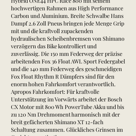
Hybrid ONE44 HPC Race 800 mit seinem
hochwertigen Rahmen aus High Performance
Carbon und Aluminium. Breite Schwalbe Hans
Dampf 2.6 Zoll Pneus bringen jede Menge Grip
mit und die kraftvoll zupackenden
hydraulischen Scheibenbremsen von Shimano
verzögern das Bike kontrolliert und
zuverlässig. Die 150 mm Federweg der präzise
arbeitenden Fox 36 Float AWL Sport Federgabel
und die 140 mm Federweg des geschmeidigen
Fox Float Rhythm R Dämpfers sind für den
enorm hohen Fahrkomfort verantwortlich.
Apropos Fahrkomfort: Für kraftvolle
Unterstützung im Vorwärts arbeitet der Bosch
CX Motor mit 800 Wh PowerTube Akku und bis
zu 120 Nm Drehmoment harmonisch mit der
breit gefächerten Shimano XT 12-fach
Schaltung zusammen. Glückliches Grinsen im