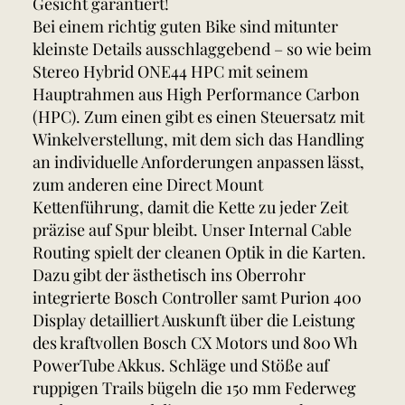
Gesicht garantiert!
Bei einem richtig guten Bike sind mitunter
kleinste Details ausschlaggebend – so wie beim
Stereo Hybrid ONE44 HPC mit seinem
Hauptrahmen aus High Performance Carbon
(HPC). Zum einen gibt es einen Steuersatz mit
Winkelverstellung, mit dem sich das Handling
an individuelle Anforderungen anpassen lässt,
zum anderen eine Direct Mount
Kettenführung, damit die Kette zu jeder Zeit
präzise auf Spur bleibt. Unser Internal Cable
Routing spielt der cleanen Optik in die Karten.
Dazu gibt der ästhetisch ins Oberrohr
integrierte Bosch Controller samt Purion 400
Display detailliert Auskunft über die Leistung
des kraftvollen Bosch CX Motors und 800 Wh
PowerTube Akkus. Schläge und Stöße auf
ruppigen Trails bügeln die 150 mm Federweg