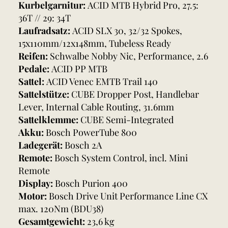
Kurbelgarnitur:
ACID MTB Hybrid Pro, 27.5:
36T // 29: 34T
Laufradsatz:
ACID SLX 30, 32/32 Spokes,
15x110mm/12x148mm, Tubeless Ready
Reifen:
Schwalbe Nobby Nic, Performance, 2.6
Pedale:
ACID PP MTB
Sattel:
ACID Venec EMTB Trail 140
Sattelstütze:
CUBE Dropper Post, Handlebar
Lever, Internal Cable Routing, 31.6mm
Sattelklemme:
CUBE Semi-Integrated
Akku:
Bosch PowerTube 800
Ladegerät:
Bosch 2A
Remote:
Bosch System Control, incl. Mini
Remote
Display:
Bosch Purion 400
Motor:
Bosch Drive Unit Performance Line CX
max. 120Nm (BDU38)
Gesamtgewicht:
23,6 kg