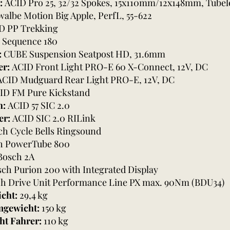
z:
ACID Pro 25, 32/32 Spokes, 15x110mm/12x148mm, Tubel
albe Motion Big Apple, PerfL, 55-622
D PP Trekking
 Sequence 180
:
CUBE Suspension Seatpost HD, 31.6mm
er:
ACID Front Light PRO-E 60 X-Connect, 12V, DC
ACID Mudguard Rear Light PRO-E, 12V, DC
ID FM Pure Kickstand
h:
ACID 57 SIC 2.0
er:
ACID SIC 2.0 RILink
ch Cycle Bells Ringsound
h PowerTube 800
Bosch 2A
ch Purion 200 with Integrated Display
h Drive Unit Performance Line PX max. 90Nm (BDU34)
cht:
29,4 kg
mgewicht:
150 kg
ht Fahrer:
110 kg