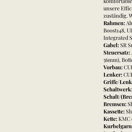
komfortables
unsere Effi
zuständig. 
Rahmen:
Al
Boost148, U
Integrated 
Gabel:
SR S
Steuersatz:
56mm), Bott
Vorbau:
CUB
Lenker:
CUB
Griffe/Len
Schaltwerk
Schalt/(Br
Bremsen:
S
Kassette:
Sh
Kette:
KMC 
Kurbelgarn