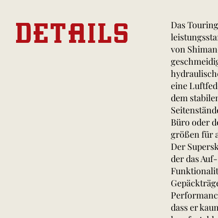
DETAILS
Das Touring 
leistungsst
von Shimano
geschmeidig
hydraulisch
eine Luftfe
dem stabile
Seitenständ
Büro oder d
größen für 
Der Superski
der das Auf-
Funktionalit
Gepäckträger
Performance
dass er kaum