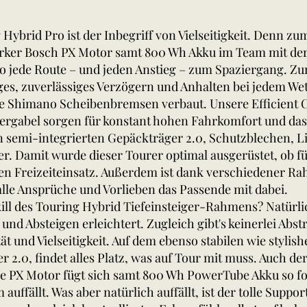
Hybrid Pro ist der Inbegriff von Vielseitigkeit. Denn z
arker Bosch PX Motor samt 800 Wh Akku im Team mit de
 jede Route – und jeden Anstieg – zum Spaziergang. Zu
es, zuverlässiges Verzögern und Anhalten bei jedem Wet
e Shimano Scheibenbremsen verbaut. Unsere Efficient
dergabel sorgen für konstant hohen Fahrkomfort und das
n semi-integrierten Gepäckträger 2.0, Schutzblechen, L
er. Damit wurde dieser Tourer optimal ausgerüstet, ob fü
en Freizeiteinsatz. Außerdem ist dank verschiedener 
alle Ansprüche und Vorlieben das Passende mit dabei.
ll des Touring Hybrid Tiefeinsteiger-Rahmens? Natürlich
 und Absteigen erleichtert. Zugleich gibt's keinerlei Abs
ät und Vielseitigkeit. Auf dem ebenso stabilen wie stylis
 2.0, findet alles Platz, was auf Tour mit muss. Auch de
 PX Motor fügt sich samt 800 Wh PowerTube Akku so fo
 auffällt. Was aber natürlich auffällt, ist der tolle Suppo