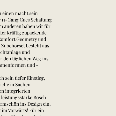
um einen macht sein
r 11-Gang Cues Schaltung
m anderen haben wir für
ter kräftig zupackende
 Comfort Geometry und
 Zubehörset besteht aus
ichtanlage und
r den täglichen Weg ins
Rahmenformen und -
 sein tiefer Einstieg,
triche in Sachen
hen integrierten
r leistungsstarke Bosch
rmschön ins Design ein,
rt im Vorwärts! Für ein