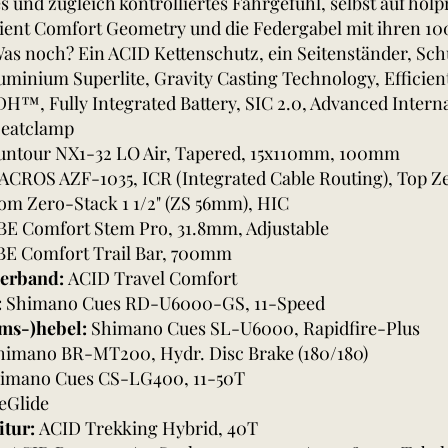
 und zugleich kontrolliertes Fahrgefühl, selbst auf holp
cient Comfort Geometry und die Federgabel mit ihren 
Was noch? Ein ACID Kettenschutz, ein Seitenständer, Sch
uminium Superlite, Gravity Casting Technology, Efficie
DH™, Fully Integrated Battery, SIC 2.0, Advanced Intern
Seatclamp
untour NX1-32 LO Air, Tapered, 15x110mm, 100mm
ACROS AZF-1035, ICR (Integrated Cable Routing), Top Zer
om Zero-Stack 1 1/2" (ZS 56mm), HIC
E Comfort Stem Pro, 31.8mm, Adjustable
E Comfort Trail Bar, 700mm
kerband:
ACID Travel Comfort
:
Shimano Cues RD-U6000-GS, 11-Speed
ems-)hebel:
Shimano Cues SL-U6000, Rapidfire-Plus
himano BR-MT200, Hydr. Disc Brake (180/180)
imano Cues CS-LG400, 11-50T
eGlide
itur:
ACID Trekking Hybrid, 40T