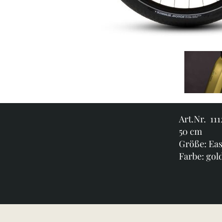
Art.Nr. 11
50 cm
Größe: Eas
Farbe: gol