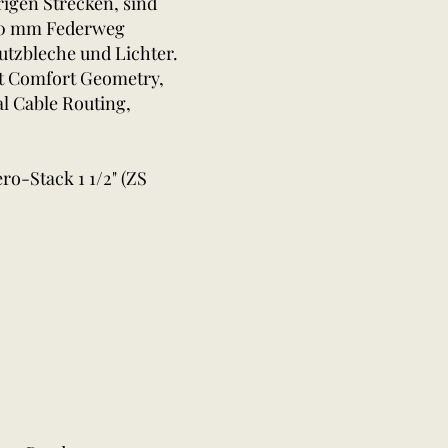
rigen Strecken, sind
100 mm Federweg
utzbleche und Lichter.
nt Comfort Geometry,
al Cable Routing,
o-Stack 1 1/2" (ZS