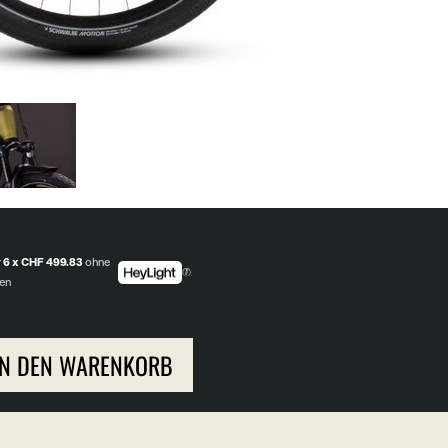
r
6 x CHF 499.83
ohne
en
IN DEN WARENKORB