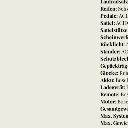
Laufradsat
Reifen:
Schw
Pedale:
ACI
Sattel:
ACID
Sattelstütze
Scheinwerf
Rücklicht:
Ständer:
AC
Schutzblec
Gepäckträg
Glocke:
Rei
Akku:
Bosc
Ladegerät:
Remote:
Bos
Motor:
Bosc
Gesamtgewi
Max. Syste
Max. Gewic