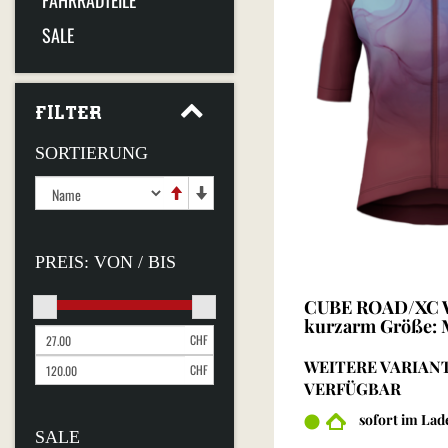
FAHRRADTEILE
SALE
FILTER
SORTIERUNG
PREIS: VON / BIS
CUBE ROAD/XC W
kurzarm Größe: M
CHF
WEITERE VARIAN
CHF
VERFÜGBAR
sofort im Lad
SALE