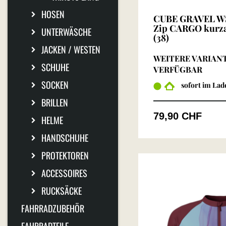
HOSEN
CUBE GRAVEL WS 
Zip CARGO kurz
UNTERWÄSCHE
(38)
JACKEN / WESTEN
WEITERE VARIAN
SCHUHE
VERFÜGBAR
SOCKEN
sofort im Lad
BRILLEN
79,90 CHF
HELME
HANDSCHUHE
PROTEKTOREN
ACCESSOIRES
RUCKSÄCKE
FAHRRADZUBEHÖR