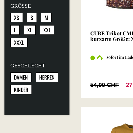
GRÖSSE
XS
S
M
L
XL
XXL
CUBE Trikot CMP
kurzarm Größe: 
XXXL
sofort im Lad
GESCHLECHT
DAMEN
HERREN
54,90 CHF
27
KINDER