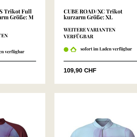
Trikot Full
CUBE ROAD/XC Trikot
arm Größe: M
kurzarm Größe: XL
WEITERE VARIANTEN
TEN
VERFÜGBAR
sofort im Laden verfügbar
en verfügbar
109,90 CHF