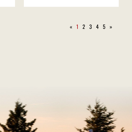
«
1
2
3
4
5
»