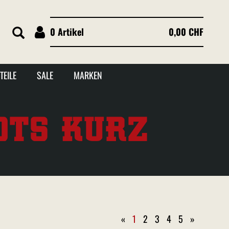
0 Artikel
0,00 CHF
TEILE
SALE
MARKEN
OTS KURZ
«
1
2
3
4
5
»