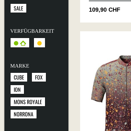
SALE
109,90 CHF
VERFÜGBARKEIT
MARKE
CUBE
FOX
ION
MONS ROYALE
NORRONA