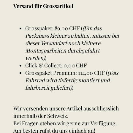
Versand für Grossartikel
Grosspaket: 89,00 CHF (
(Um das
Packmass kleiner zu halten, müssen bei
dieser Versandart noch kleinere
Montagearbeiten durchgeführt
werden)
)
Click & Collect: 0,00 CHF
Grosspaket Premium: 114,00 CHF (
(Das
Fahrrad wird fixfertig montiert und
fahrbereit geliefert)
)
Wir versenden unsere Artikel ausschliesslich
innerhalb der Schweiz.
Bei Fragen stehen wir gerne zur Verfügung.
Am besten rufst du uns einfach an!