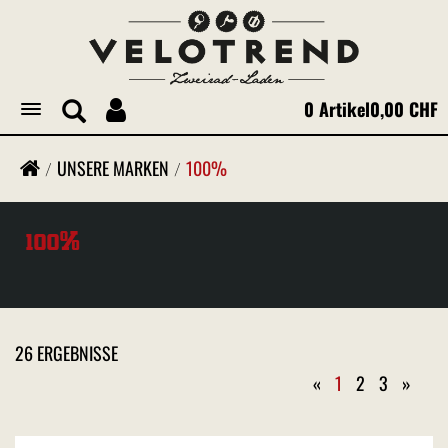
0 Artikel
0,00 CHF
Toggle
navigation
UNSERE MARKEN
100%
100%
26 ERGEBNISSE
«
1
2
3
»