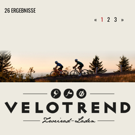
26 ERGEBNISSE
«
1
2
3
»