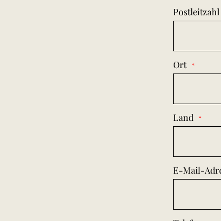
Postleitzahl
Ort
Land
E-Mail-Adr