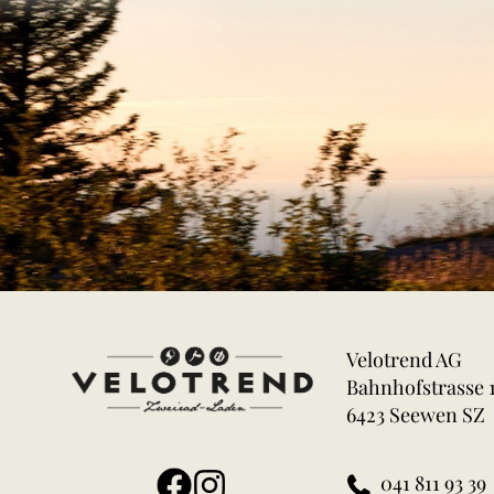
Velotrend AG
Bahnhofstrasse 
6423 Seewen SZ
041 811 93 39