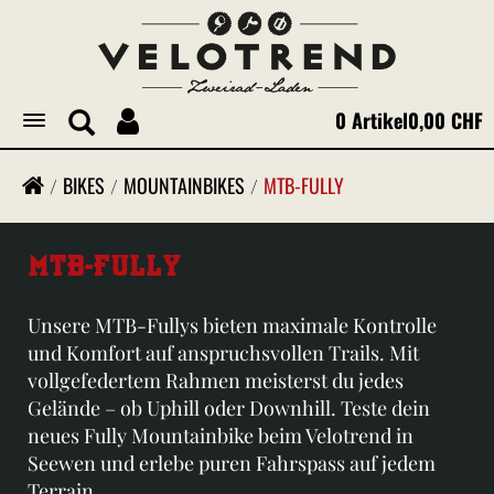
0 Artikel
0,00 CHF
Toggle
navigation
BIKES
MOUNTAINBIKES
MTB-FULLY
MTB-FULLY
Unsere MTB-Fullys bieten maximale Kontrolle
und Komfort auf anspruchsvollen Trails. Mit
vollgefedertem Rahmen meisterst du jedes
Gelände – ob Uphill oder Downhill. Teste dein
neues Fully Mountainbike beim Velotrend in
Seewen und erlebe puren Fahrspass auf jedem
Terrain.