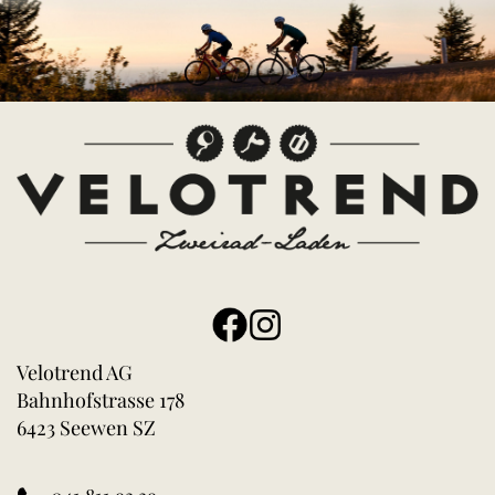
Velotrend AG
Bahnhofstrasse 178
6423 Seewen SZ