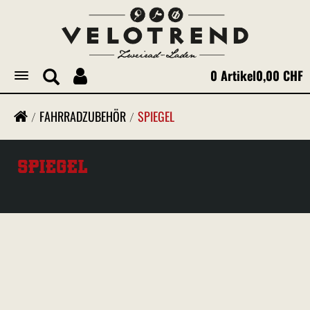
0 Artikel
0,00 CHF
Toggle
navigation
FAHRRADZUBEHÖR
SPIEGEL
SPIEGEL