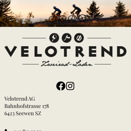
Velotrend AG
Bahnhofstrasse 178
6423 Seewen SZ