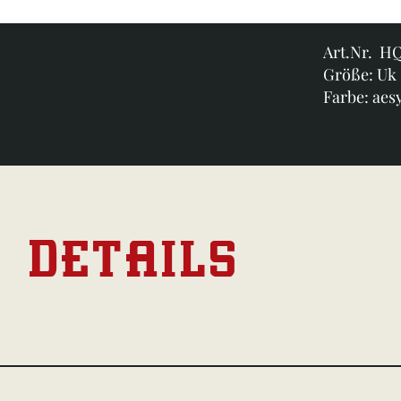
Art.Nr. H
Größe: Uk 
Farbe: aes
DETAILS