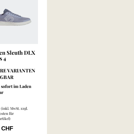
Ten Sleuth DLX
s 4
RE VARIANTEN
ÜGBAR
sofort im Laden
ar
(inkl. MwSt. zzgl.
sten für
rtikel
)
0 CHF