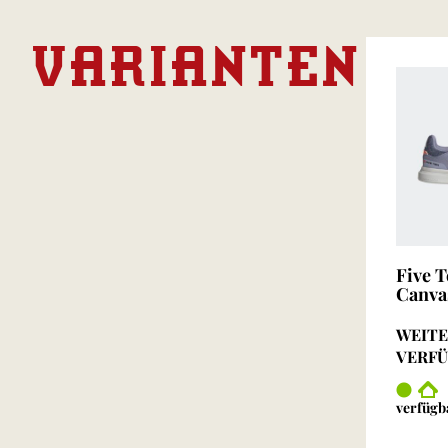
VARIANTEN
Five 
Canvas
WEITE
VERF
verfügb