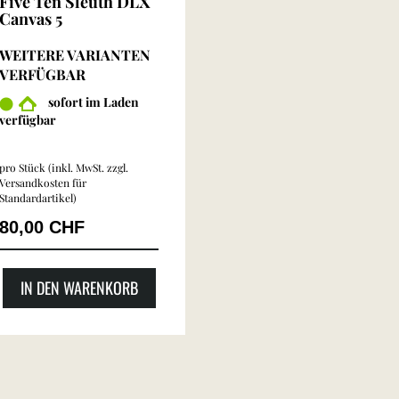
Five Ten Sleuth DLX
Canvas 5
WEITERE VARIANTEN
VERFÜGBAR
sofort im Laden
verfügbar
pro Stück (inkl. MwSt. zzgl.
Versandkosten für
Standardartikel
)
80,00 CHF
IN DEN WARENKORB