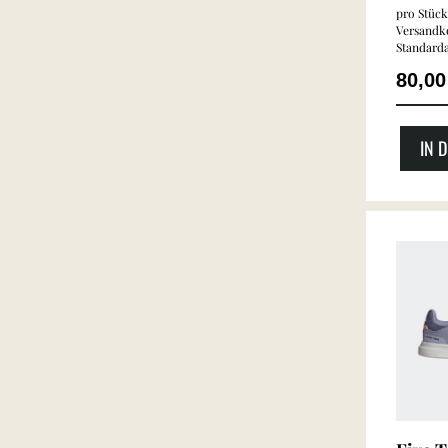
pro Stück 
Versandko
Standarda
80,0
IN 