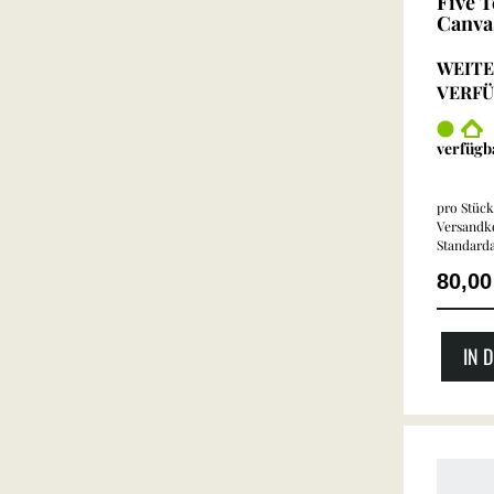
Five 
Canva
WEITE
VERF
verfügb
pro Stück 
Versandko
Standarda
80,0
IN 