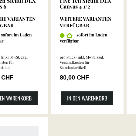
Ten Sleuth DLX
Five Ten Sleuth DLX
s 6
Canvas 4 1/2
RE VARIANTEN
WEITERE VARIANTEN
ÜGBAR
VERFÜGBAR
sofort im Laden
sofort im Laden
ar
verfügbar
(inkl. MwSt. zzgl.
pro Stück (inkl. MwSt. zzgl.
sten für
Versandkosten für
rtikel
)
Standardartikel
)
0 CHF
80,00 CHF
DEN WARENKORB
IN DEN WARENKORB