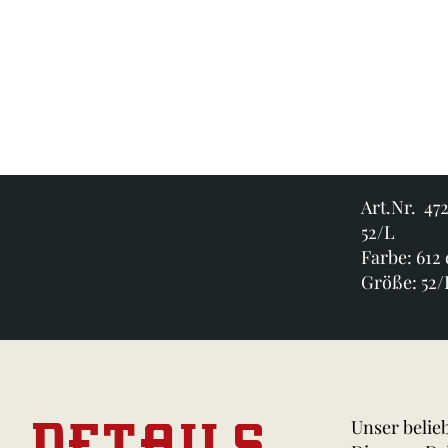
Art.Nr. 47
52/L
Farbe: 612
Größe: 52/
DETAILS
Unser belie