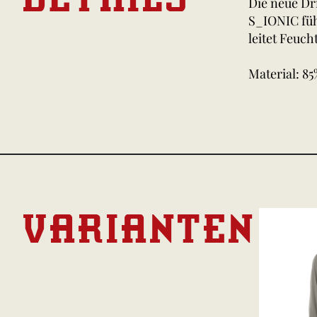
Die neue Dr
S_IONIC füh
leitet Feucht
Material: 85
VARIANTEN