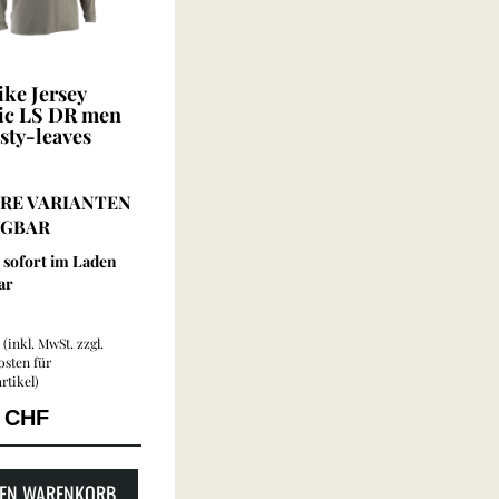
ke Jersey
ic LS DR men
sty-leaves
RE VARIANTEN
ÜGBAR
sofort im Laden
ar
(inkl. MwSt. zzgl.
sten für
rtikel
)
0 CHF
DEN WARENKORB