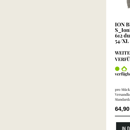
ION Bi
S_Ion
612 du
54/XL
WEITE
VERF
verfügb
pro Stück 
Versandko
Standarda
64,9
IN 