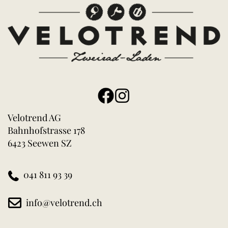
Velotrend AG
Bahnhofstrasse 178
6423 Seewen SZ
041 811 93 39
info@velotrend.ch