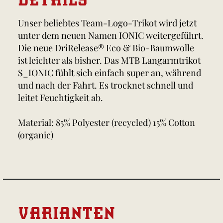
Unser beliebtes Team-Logo-Trikot wird jetzt
unter dem neuen Namen IONIC weitergeführt.
Die neue DriRelease® Eco & Bio-Baumwolle
ist leichter als bisher. Das MTB Langarmtrikot
S_IONIC fühlt sich einfach super an, während
und nach der Fahrt. Es trocknet schnell und
leitet Feuchtigkeit ab.
Material: 85% Polyester (recycled) 15% Cotton
(organic)
VARIANTEN