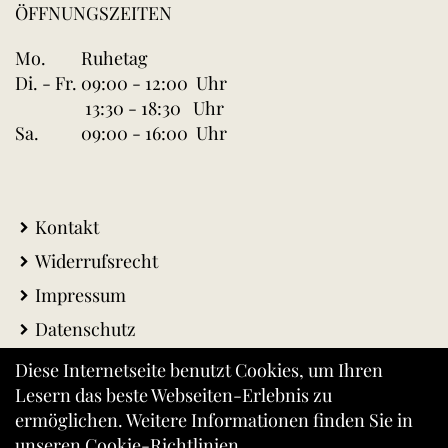
ÖFFNUNGSZEITEN
Mo.
Ruhetag
Di. - Fr.
09:00 - 12:00 Uhr
13:30 - 18:30 Uhr
Sa.
09:00 - 16:00 Uhr
Kontakt
Widerrufsrecht
Impressum
Datenschutz
AGB
Diese Internetseite benutzt Cookies, um Ihren
Lesern das beste Webseiten-Erlebnis zu
Warenkorb
ermöglichen. Weitere Informationen finden Sie in
Versandkosten
unseren
Cookie-Richtlinien
.