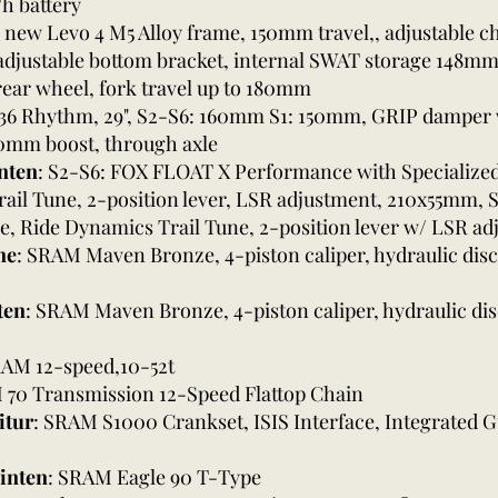
h battery
ll new Levo 4 M5 Alloy frame, 150mm travel,, adjustable c
 adjustable bottom bracket, internal SWAT storage 148mm 
rear wheel, fork travel up to 180mm
 36 Rhythm, 29", S2-S6: 160mm S1: 150mm, GRIP damper
110mm boost, through axle
nten
: S2-S6: FOX FLOAT X Performance with Specialize
ail Tune, 2-position lever, LSR adjustment, 210x55mm, 
, Ride Dynamics Trail Tune, 2-position lever w/ LSR a
ne
: SRAM Maven Bronze, 4-piston caliper, hydraulic di
ten
: SRAM Maven Bronze, 4-piston caliper, hydraulic d
RAM 12-speed,10-52t
 70 Transmission 12-Speed Flattop Chain
itur
: SRAM S1000 Crankset, ISIS Interface, Integrated 
inten
: SRAM Eagle 90 T-Type