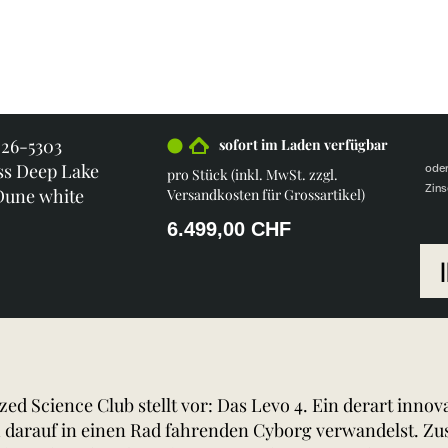
226-5303
sofort im Laden verfügbar
ss Deep Lake
ode
pro Stück (inkl. MwSt. zzgl.
Zins
 Dune white
Versandkosten für Grossartikel
)
6.499,00 CHF
zed Science Club stellt vor: Das Levo 4. Ein derart inno
h darauf in einen Rad fahrenden Cyborg verwandelst. Z