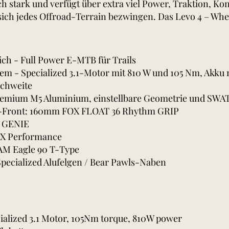
h stark und verfügt über extra viel Power, Traktion, Ko
 sich jedes Offroad-Terrain bezwingen. Das Levo 4 – Whe
ich - Full Power E-MTB für Trails
em - Specialized 3.1-Motor mit 810 W und 105 Nm, Akku m
ichweite
mium M5 Aluminium, einstellbare Geometrie und SWA
-Front: 160mm FOX FLOAT 36 Rhythm GRIP
 GENIE
X Performance
AM Eagle 90 T-Type
pecialized Alufelgen / Bear Pawls-Naben
cialized 3.1 Motor, 105Nm torque, 810W power