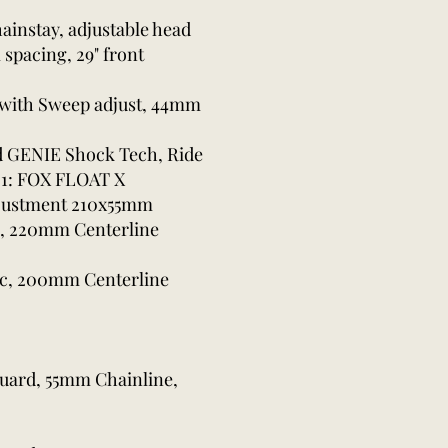
hainstay, adjustable head
spacing, 29" front
 with Sweep adjust, 44mm
d GENIE Shock Tech, Ride
S1: FOX FLOAT X
djustment 210x55mm
sc, 220mm Centerline
isc, 200mm Centerline
Guard, 55mm Chainline,