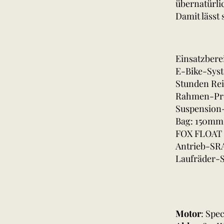
übernatürlic
Damit lässt
Einsatzbere
E-Bike-Syst
Stunden Re
Rahmen-Pre
Suspension
Bag: 150mm
FOX FLOAT 
Antrieb-SR
Laufräder-S
Motor
: Spe