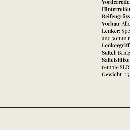
Vorderreif
Hinterreife
Reifengrös
Vorbau
: Al
Lenker
: Sp
and 30mm r
Lenkergriff
Sattel
: Brid
Sattelstütze
remote SLR 
Gewicht
: 25