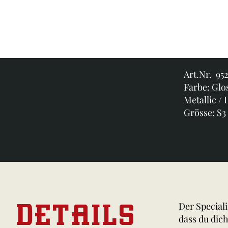
Art.Nr. 95
Farbe: Glo
Metallic /
Grösse: S3
DETAILS
Der Speciali
dass du dic