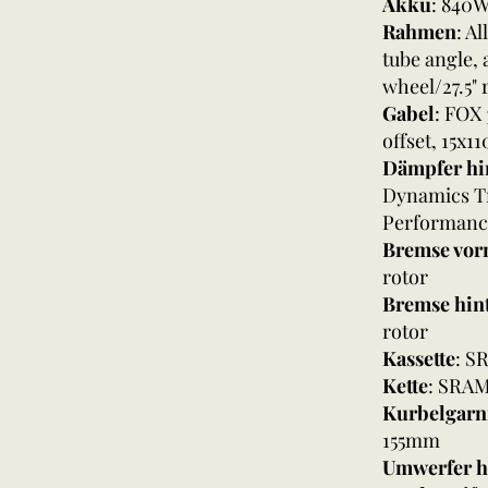
Akku
: 840W
Rahmen
: A
tube angle,
wheel/27.5" 
Gabel
: FOX
offset, 15x
Dämpfer hi
Dynamics Tr
Performance
Bremse vor
rotor
Bremse hin
rotor
Kassette
: S
Kette
: SRAM
Kurbelgarn
155mm
Umwerfer h