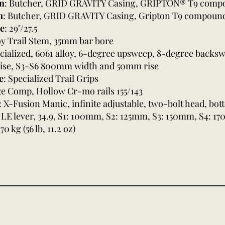
en
: Butcher, GRID GRAVITY Casing, GRIPTON® T9 compo
n
: Butcher, GRID GRAVITY Casing, Gripton T9 compound,
se
: 29"/27.5
loy Trail Stem, 35mm bar bore
ecialized, 6061 alloy, 6-degree upsweep, 8-degree back
ise, S3-S6 800mm width and 50mm rise
e
: Specialized Trail Grips
ge Comp, Hollow Cr-mo rails 155/143
: X-Fusion Manic, infinite adjustable, two-bolt head, bo
LE lever, 34.9, S1: 100mm, S2: 125mm, S3: 150mm, S4: 
.70 kg (56 lb, 11.2 oz)