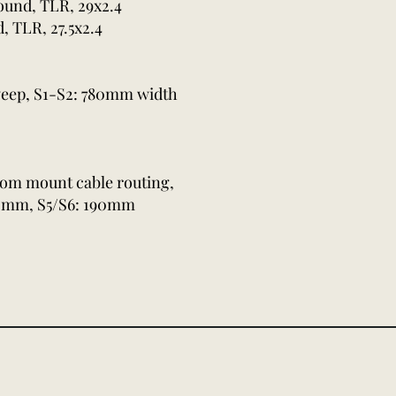
und, TLR, 29x2.4
 TLR, 27.5x2.4
sweep, S1-S2: 780mm width
ttom mount cable routing,
170mm, S5/S6: 190mm