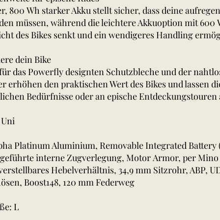
r, 800 Wh starker Akku stellt sicher, dass deine aufrege
nden müssen, während die leichtere Akkuoption mit 600 
ht des Bikes senkt und ein wendigeres Handling ermög
iere dein Bike
 für das Powerfly designten Schutzbleche und der nahtlo
r erhöhen den praktischen Wert des Bikes und lassen dic
glichen Bedürfnisse oder an epische Entdeckungstouren
 Uni
ha Platinum Aluminium, Removable Integrated Battery (
 geführte interne Zugverlegung, Motor Armor, per Mino 
verstellbares Hebelverhältnis, 34,9 mm Sitzrohr, ABP, 
hösen, Boost148, 120 mm Federweg
ße: L