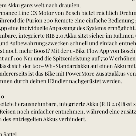
em Akku ganz weit nach draußen.
rmance Line CX Motor von Bosch bietet reichlich Dreh
ährend die Purion 200 Remote eine einfache Bedienung 
App eine individuelle Anpassung des Systems ermöglicht.
mbare, integrierte RIB 2.0 Akku sitzt sicher im Rahmen u
 und Aufbewahrungszwecken schnell und einfach entne
st noch mehr Boost? Mit der e-Bike Flow App von Bosch
auf 100 Nm und die Spitzenleistung auf 750 W erhöhen
s lässt sich der 600-Wh-Standardakku auf einen Akku mi
andererseits ist das Bike mit PowerMore Zusatzakkus von
nnen durch deinen Händler nachgerüstet werden.
.0
eitete herausnehmbare, integrierte Akku (RIB 2.0) läss
Reisen noch einfacher entnehmen, während eine zusätz
n des entriegelten Akkus verhindert.
 Sattel