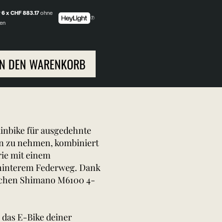
r
6 x CHF 883.17
ohne
en
IN DEN WARENKORB
ainbike für ausgedehnte
en zu nehmen, kombiniert
ie mit einem
hinterem Federweg. Dank
schen Shimano M6100 4-
 das E-Bike deiner