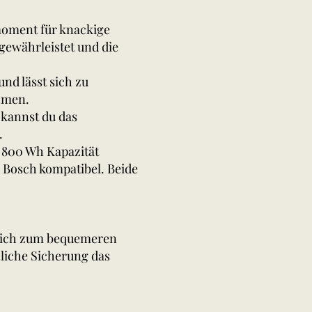
moment für knackige
gewährleistet und die
nd lässt sich zu
hmen.
 kannst du das
.
t 800 Wh Kapazität
 Bosch kompatibel. Beide
t sich zum bequemeren
liche Sicherung das