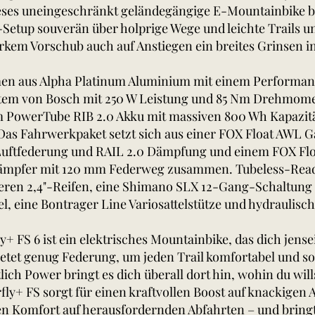
ses uneingeschränkt geländegängige E-Mountainbike br
Setup souverän über holprige Wege und leichte Trails u
arkem Vorschub auch auf Anstiegen ein breites Grinsen in
en aus Alpha Platinum Aluminium mit einem Performan
stem von Bosch mit 250 W Leistung und 85 Nm Drehmo
m PowerTube RIB 2.0 Akku mit massiven 800 Wh Kapazit
 Das Fahrwerkpaket setzt sich aus einer FOX Float AWL 
Luftfederung und RAIL 2.0 Dämpfung und einem FOX Fl
ämpfer mit 120 mm Federweg zusammen. Tubeless-Read
ren 2,4"-Reifen, eine Shimano SLX 12-Gang-Schaltung 
, eine Bontrager Line Variosattelstütze und hydraulis
+ FS 6 ist ein elektrisches Mountainbike, das dich jense
bietet genug Federung, um jeden Trail komfortabel und s
ich Power bringt es dich überall dort hin, wohin du will
fly+ FS sorgt für einen kraftvollen Boost auf knackigen
en Komfort auf herausfordernden Abfahrten – und bring