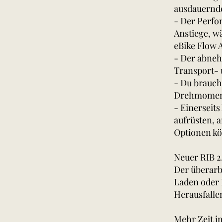
ausdauernd
- Der Perfo
Anstiege, w
eBike Flow 
- Der abneh
Transport-
- Du brauch
Drehmoment 
- Einerseit
aufrüsten, 
Optionen kö
Neuer RIB 2
Der überarb
Laden oder 
Herausfalle
Mehr Zeit im