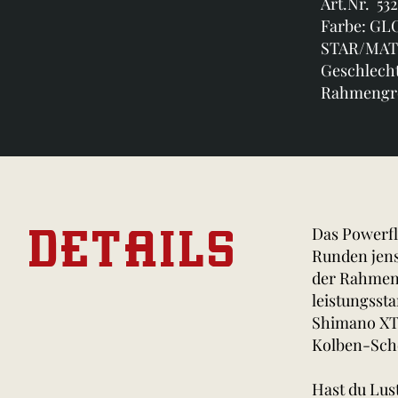
Art.Nr. 532
Farbe: GL
STAR/MAT
Geschlecht
Rahmengr
DETAILS
Das Powerfl
Runden jens
der Rahmen 
leistungss
Shimano XT/
Kolben-Sche
Hast du Lus