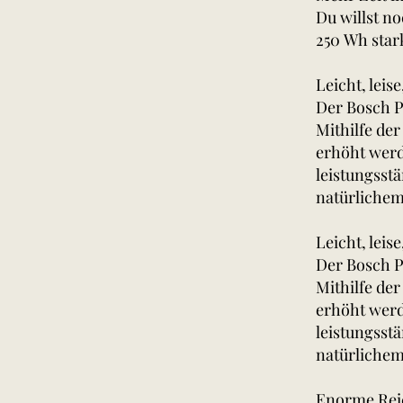
Du willst n
250 Wh sta
Leicht, leis
Der Bosch P
Mithilfe de
erhöht werde
leistungsst
natürlichem
Leicht, leis
Der Bosch P
Mithilfe der
erhöht werde
leistungsst
natürlichem
Enorme Reic