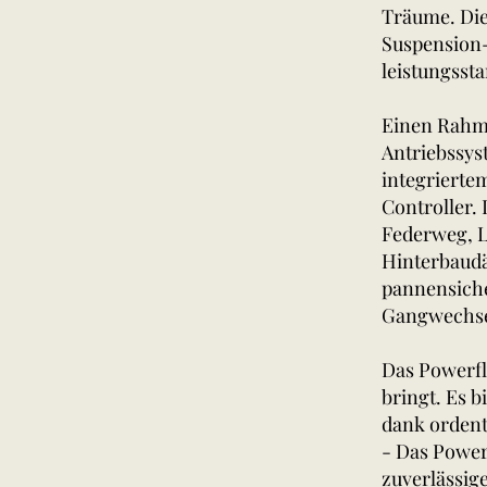
Träume. Die
Suspension-
leistungsst
Einen Rahm
Antriebssy
integrierte
Controller.
Federweg, 
Hinterbaud
pannensiche
Gangwechsel
Das Powerfly
bringt. Es 
dank ordentl
- Das Power
zuverlässig