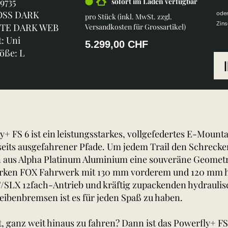
9735
sofort im Laden verfügbar
OSS DARK
ode
pro Stück (inkl. MwSt. zzgl.
Zins
TE DARK WEB
Versandkosten für Grossartikel
)
: Uni
5.299,00 CHF
öße: L
y+ FS 6 ist ein leistungsstarkes, vollgefedertes E-Mount
eits ausgefahrener Pfade. Um jedem Trail den Schreck
aus Alpha Platinum Aluminium eine souveräne Geometr
tarken FOX Fahrwerk mit 130 mm vorderem und 120 mm 
SLX 12fach-Antrieb und kräftig zupackenden hydrauli
ibenbremsen ist es für jeden Spaß zu haben.
t, ganz weit hinaus zu fahren? Dann ist das Powerfly+ FS