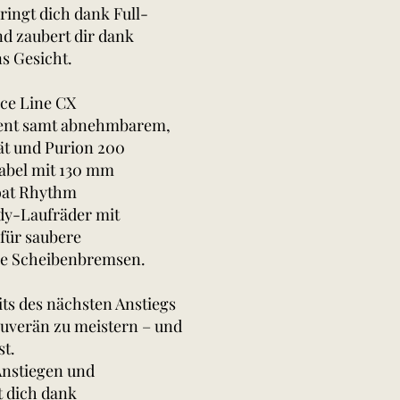
ingt dich dank Full-
nd zaubert dir dank
s Gesicht.
ce Line CX
ment samt abnehmbarem,
ät und Purion 200
Gabel mit 130 mm
oat Rhythm
y-Laufräder mit
für saubere
che Scheibenbremsen.
its des nächsten Anstiegs
ouverän zu meistern – und
st.
 Anstiegen und
t dich dank