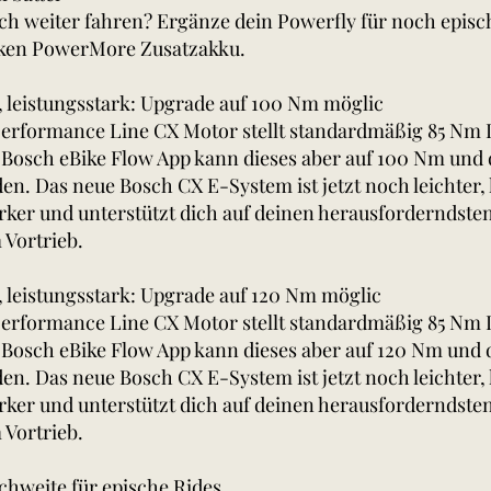
och weiter fahren? Ergänze dein Powerfly für noch epis
rken PowerMore Zusatzakku.
e, leistungsstark: Upgrade auf 100 Nm möglic
erformance Line CX Motor stellt standardmäßig 85 Nm
r Bosch eBike Flow App kann dieses aber auf 100 Nm und d
n. Das neue Bosch CX E-System ist jetzt noch leichter, 
ärker und unterstützt dich auf deinen herausforderndste
 Vortrieb.
e, leistungsstark: Upgrade auf 120 Nm möglic
erformance Line CX Motor stellt standardmäßig 85 Nm
 Bosch eBike Flow App kann dieses aber auf 120 Nm und d
n. Das neue Bosch CX E-System ist jetzt noch leichter, 
ärker und unterstützt dich auf deinen herausforderndste
 Vortrieb.
hweite für epische Rides