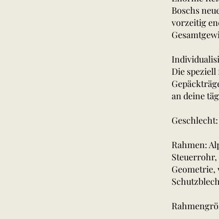
Boschs neue
vorzeitig e
Gesamtgewic
Individualis
Die speziell
Gepäckträge
an deine tä
Geschlecht:
Rahmen: Alp
Steuerrohr,
Geometrie, 
Schutzblec
Rahmengrö