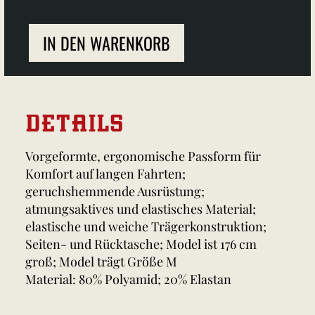
IN DEN WARENKORB
DETAILS
Vorgeformte, ergonomische Passform für
Komfort auf langen Fahrten;
geruchshemmende Ausrüstung;
atmungsaktives und elastisches Material;
elastische und weiche Trägerkonstruktion;
Seiten- und Rücktasche; Model ist 176 cm
groß; Model trägt Größe M
Material: 80% Polyamid; 20% Elastan