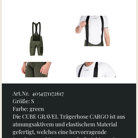
Art.Nr. 4054571172617
Größe: S
Farbe: green
Die CUBE GRAVEL Trägerhose CARGO ist aus
atmungsaktivem und elastischem Material
gefertigt, welches eine hervorragende