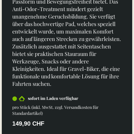
Passform und Bewegungsfreiheit bietet. Das
Anti-Odor-Treatment mindert gezielt
unangenehme Geruchsbildung. Sie verfügt
über das hochwertige Pad, welches speziell
entwickelt wurde, um maximalen Komfort
auch auf längeren Strecken zu gewährleisten.
Zusätzlich ausgestattet mit Seitentaschen
bietet sie praktischen Stauraum für
Werkzeuge, Snacks oder andere
Kleinigkeiten. Ideal für Gravel-Biker, die eine
funktionale und komfortable Lösung für ihre
Fahrten suchen.
sofort im Laden verfügbar
pro Stück (inkl. MwSt. zzgl.
Versandkosten für
Standardartikel
)
149,90 CHF