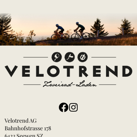
Velotrend AG
Bahnhofstrasse 178
6423 Seewen SZ