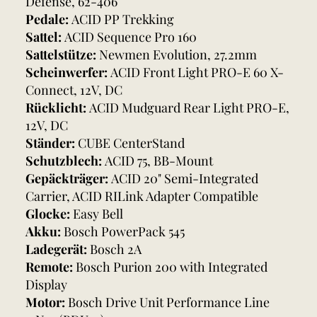
Defense, 62-406
Pedale:
ACID PP Trekking
Sattel:
ACID Sequence Pro 160
Sattelstütze:
Newmen Evolution, 27.2mm
Scheinwerfer:
ACID Front Light PRO-E 60 X-
Connect, 12V, DC
Rücklicht:
ACID Mudguard Rear Light PRO-E,
12V, DC
Ständer:
CUBE CenterStand
Schutzblech:
ACID 75, BB-Mount
Gepäckträger:
ACID 20" Semi-Integrated
Carrier, ACID RILink Adapter Compatible
Glocke:
Easy Bell
Akku:
Bosch PowerPack 545
Ladegerät:
Bosch 2A
Remote:
Bosch Purion 200 with Integrated
Display
Motor:
Bosch Drive Unit Performance Line