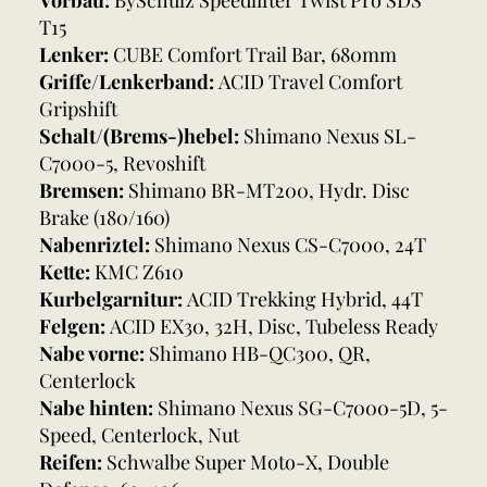
T15
Lenker:
CUBE Comfort Trail Bar, 680mm
Griffe/Lenkerband:
ACID Travel Comfort
Gripshift
Schalt/(Brems-)hebel:
Shimano Nexus SL-
C7000-5, Revoshift
Bremsen:
Shimano BR-MT200, Hydr. Disc
Brake (180/160)
Nabenriztel:
Shimano Nexus CS-C7000, 24T
Kette:
KMC Z610
Kurbelgarnitur:
ACID Trekking Hybrid, 44T
Felgen:
ACID EX30, 32H, Disc, Tubeless Ready
Nabe vorne:
Shimano HB-QC300, QR,
Centerlock
Nabe hinten:
Shimano Nexus SG-C7000-5D, 5-
Speed, Centerlock, Nut
Reifen:
Schwalbe Super Moto-X, Double