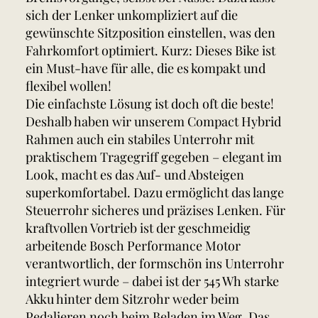
sich der Lenker unkompliziert auf die
gewünschte Sitzposition einstellen, was den
Fahrkomfort optimiert. Kurz: Dieses Bike ist
ein Must-have für alle, die es kompakt und
flexibel wollen!
Die einfachste Lösung ist doch oft die beste!
Deshalb haben wir unserem Compact Hybrid
Rahmen auch ein stabiles Unterrohr mit
praktischem Tragegriff gegeben – elegant im
Look, macht es das Auf- und Absteigen
superkomfortabel. Dazu ermöglicht das lange
Steuerrohr sicheres und präzises Lenken. Für
kraftvollen Vortrieb ist der geschmeidig
arbeitende Bosch Performance Motor
verantwortlich, der formschön ins Unterrohr
integriert wurde – dabei ist der 545 Wh starke
Akku hinter dem Sitzrohr weder beim
Pedalieren noch beim Beladen im Weg. Das