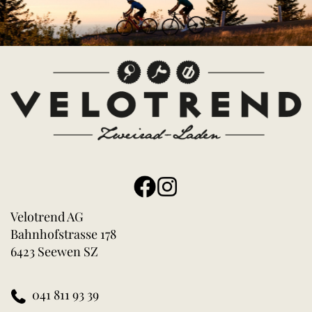
Velotrend AG
Bahnhofstrasse 178
6423 Seewen SZ
041 811 93 39