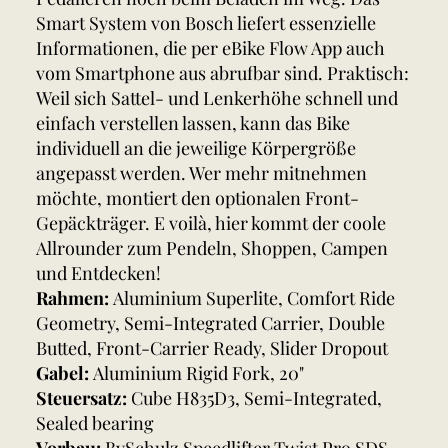
Smart System von Bosch liefert essenzielle
Informationen, die per eBike Flow App auch
vom Smartphone aus abrufbar sind. Praktisch:
Weil sich Sattel- und Lenkerhöhe schnell und
einfach verstellen lassen, kann das Bike
individuell an die jeweilige Körpergröße
angepasst werden. Wer mehr mitnehmen
möchte, montiert den optionalen Front-
Gepäckträger. E voilà, hier kommt der coole
Allrounder zum Pendeln, Shoppen, Campen
und Entdecken!
Rahmen:
Aluminium Superlite, Comfort Ride
Geometry, Semi-Integrated Carrier, Double
Butted, Front-Carrier Ready, Slider Dropout
Gabel:
Aluminium Rigid Fork, 20"
Steuersatz:
Cube H835D3, Semi-Integrated,
Sealed bearing
Vorbau:
BySchulz Speedlifter Twist Pro SDS