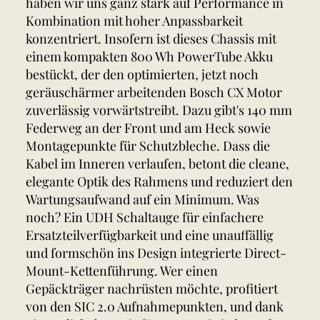
haben wir uns ganz stark auf Performance in
Kombination mit hoher Anpassbarkeit
konzentriert. Insofern ist dieses Chassis mit
einem kompakten 800 Wh PowerTube Akku
bestückt, der den optimierten, jetzt noch
geräuschärmer arbeitenden Bosch CX Motor
zuverlässig vorwärtstreibt. Dazu gibt's 140 mm
Federweg an der Front und am Heck sowie
Montagepunkte für Schutzbleche. Dass die
Kabel im Inneren verlaufen, betont die cleane,
elegante Optik des Rahmens und reduziert den
Wartungsaufwand auf ein Minimum. Was
noch? Ein UDH Schaltauge für einfachere
Ersatzteilverfügbarkeit und eine unauffällig
und formschön ins Design integrierte Direct-
Mount-Kettenführung. Wer einen
Gepäckträger nachrüsten möchte, profitiert
von den SIC 2.0 Aufnahmepunkten, und dank