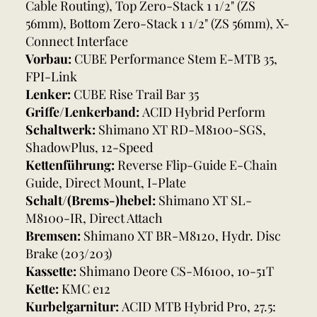
Cable Routing), Top Zero-Stack 1 1/2" (ZS
56mm), Bottom Zero-Stack 1 1/2" (ZS 56mm), X-
Connect Interface
Vorbau:
CUBE Performance Stem E-MTB 35,
FPI-Link
Lenker:
CUBE Rise Trail Bar 35
Griffe/Lenkerband:
ACID Hybrid Perform
Schaltwerk:
Shimano XT RD-M8100-SGS,
ShadowPlus, 12-Speed
Kettenführung:
Reverse Flip-Guide E-Chain
Guide, Direct Mount, I-Plate
Schalt/(Brems-)hebel:
Shimano XT SL-
M8100-IR, Direct Attach
Bremsen:
Shimano XT BR-M8120, Hydr. Disc
Brake (203/203)
Kassette:
Shimano Deore CS-M6100, 10-51T
Kette:
KMC e12
Kurbelgarnitur:
ACID MTB Hybrid Pro, 27.5: