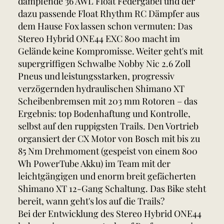
dämpfende 36 AWL Float Federgabel und der
dazu passende Float Rhythm RC Dämpfer aus
dem Hause Fox lassen schon vermuten: Das
Stereo Hybrid ONE44 EXC 800 macht im
Gelände keine Kompromisse. Weiter geht's mit
supergriffigen Schwalbe Nobby Nic 2.6 Zoll
Pneus und leistungsstarken, progressiv
verzögernden hydraulischen Shimano XT
Scheibenbremsen mit 203 mm Rotoren – das
Ergebnis: top Bodenhaftung und Kontrolle,
selbst auf den ruppigsten Trails. Den Vortrieb
organsiert der CX Motor von Bosch mit bis zu
85 Nm Drehmoment (gespeist von einem 800
Wh PowerTube Akku) im Team mit der
leichtgängigen und enorm breit gefächerten
Shimano XT 12-Gang Schaltung. Das Bike steht
bereit, wann geht's los auf die Trails?
Bei der Entwicklung des Stereo Hybrid ONE44