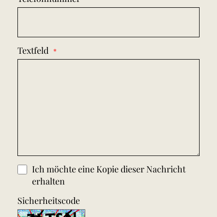
- Kontaktieren Sie Ihren Fachhändler vor derartigen Vorhaben.
Wenden Sie sich an Ihren Fachhändler, wenn Sie die beschriebenen
Arbeiten an Ihrem Elektrofahrrad (z. B. Einstellungen vornehmen)
nicht selbst durchführen können, Sie sich unsicher fühlen oder nicht
über die richtigen Werkzeuge verfügen.
Textfeld
Ich möchte eine Kopie dieser Nachricht
erhalten
Sicherheitscode