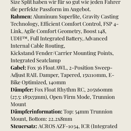
Size Split haben wir für so gut wie jeden Fahrer
die perfekte Passform im Angebot.
Rahmen:
Aluminum Superlite, Gravity Casting
Technology, Efficient Comfort Control, FSP 4-
Link, Agile Comfort Geometry, Boost 148,
UDH™, Full Integrated Battery, Advanced
Internal Cable Routing,
Kickstand/Fender/Carrier Mounting Points,
Integrated Seatclamp
Gabel:
Fox 36 Float AWL, 2-Position Sweep-
Adjust RAIL Damper, Tapered, 15x110mm, E-
Bike Optimized, 140mm
Dämpfer:
Fox Float Rhythm RC, 205x60mm
(27.5: 185x55mm), Open/Firm Mode, Trunnion
Mount
Dämpferinformation:
Top: 54mm Trunnion
Mount, Bottom: 22.2x8mm
Steuersatz:
ACROS AZF-1034, ICR (Integrated