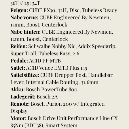
36T // 29: 34T
Felgen:
CUBE EX30, 32H, Disc, Tubeless Ready
Nabe vorne:
CUBE Engineered By Newmen,
15mm, Boost, Centerlock
Nabe hinten:
CUBE Engineered By Newmen,
12mm, Boost, Centerlock
Reifen:
Schwalbe Nobby Nic, Addix Speedgrip,
Super Trail, Tubeless Easy, 2.6
Pedale:
ACID PP MTB
Sattel:
ACID Venec EMTB Plus 145
Sattelstütze:
CUBE Dropper Post, Handlebar
Lever, Internal Cable Routing, 31.6mm
Akku:
Bosch PowerTube 800
Ladegerät:
Bosch 2A
Remote:
Bosch Purion 200 w/ Integrated
Display
Motor:
Bosch Drive Unit Performance Line CX
85Nm (BDU38), Smart System