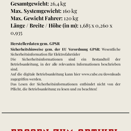
Gesamtgewicht:
26,4 kg
Max. Systemgewicht:
160 kg
Max. Gewicht Fahrer:
120 kg
Länge / Breite / Höhe (in m):
1,685 x 0,260 x
0,935
Herstellerdaten gem. GPSR
Sicherheitshinweise gem. der EU Verordnung GPSR:
Wesentliche
Sicherheitsinformation für Elektrofahrräder
Die Sicherheitsinformationen sind ein Bestandteil der
Betriebsanleitung, in der alle relevanten Informationen beschrieben
sind.
Auf die digitale Betriebsanleitung kann hier www.cube.eu/downloads
zugegriffen werden.
Das Lesen der Sicherheitsinformationen entbindet nicht von der
Pflicht, die Betriebsanleitung zu lesen und zu beachten!
Nichtbeachtung der Betriebsanleitung kann zu gefährlichen
Fahrsituationen, Stürzen, Unfällen und Sachschäden führen.
Allgemein
- Eine Missachtung der bestimmungsgemäßen Verwendung kann zum
Versagen von Bauteilen und Materialien mit Unfall- und
Verletzungsgefahr führen:
- Halten Sie die Beschränkungen der angegebenen Nutzungsklasse /