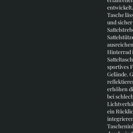
entwickelt
Tasche läss
und sicher
Sattelstre
Sattelstüt
ausreiche
Hinterrad i
Satteltasch
sportives 
Gelände. G
reflektier
erhöhen di
bei schlec
Lichtverhä
ein Rücklic
integriere
Tascheninh