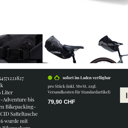
54571221827
sofort im Laden verfügbar
ck
pro Stück (inkl. MwSt. zzgl.
 Liter
Versandkosten für Standardartikel
)
-Adventure bis
79,90 CHF
en Bikepacking-
ACID Satteltasche
6 wurde mit
n Bikepackern