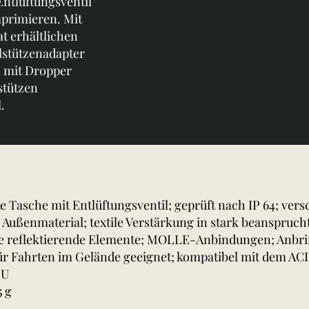
Entlüftungsventil
primieren. Mit
t erhältlichen
lstützenadapter
ch mit Dropper
stützen
.
e Tasche mit Entlüftungsventil; geprüft nach IP 64; ver
s Außenmaterial; textile Verstärkung in stark beanspruch
ge reflektierende Elemente; MOLLE-Anbindungen; Anbr
für Fahrten im Gelände geeignet; kompatibel mit dem ACI
PU
5 g