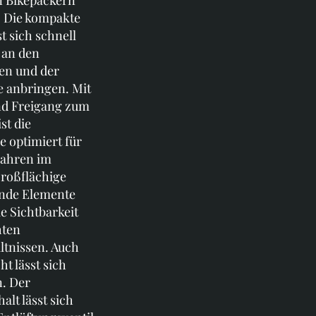
. Die kompakte
t sich schnell
 an den
ben und der
ze anbringen. Mit
nd Freigang zum
st die
e optimiert für
Fahren im
roßflächige
ende Elemente
e Sichtbarkeit
hten
ltnissen. Auch
ht lässt sich
n. Der
alt lässt sich