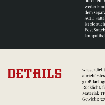
durch ein 
weiter kom
dem separa
ACID Satte
ist sie au
Post Sattel
kompatibel
DETAILS
wasserdicht
abriebfeste
großflächi
Rücklicht; 
Material: T
Gewicht: 32