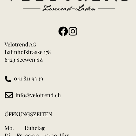
Velotrend AG
Bahnhofstrasse 178
6423 Seewen SZ
041 811 93 39
info@velotrend.ch
ÖFFNUNGSZEITEN
Mo.
Ruhetag
Di. - Fr.
09:00 - 12:00 Uhr