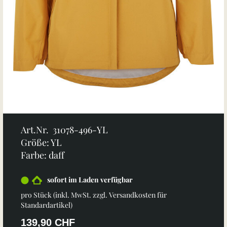
Art.Nr. 31078-496-YL
Größe: YL
Farbe: daff
sofort im Laden verfügbar
pro Stück (inkl. MwSt. zzgl.
Versandkosten für
Standardartikel
)
139,90 CHF