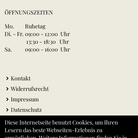
ÖFFNUNGSZEITEN
Mo.
Ruhetag
Di. - Fr.
09:00 - 12:00 Uhr
13:30 - 18:30 Uhr
Sa.
09:00 - 16:00 Uhr
Kontakt
Widerrufsrecht
Impressum
Datenschutz
AGB
Diese Internetseite benutzt Cookies, um Ihren
Lesern das beste Webseiten-Erlebnis zu
Warenkorb
ermöglichen. Weitere Informationen finden Sie in