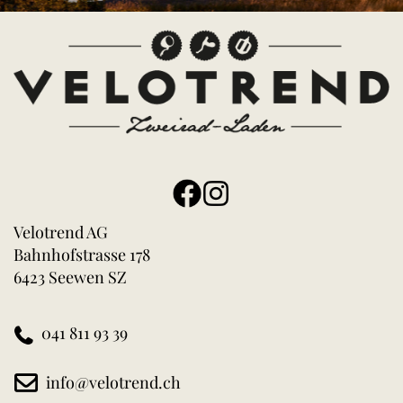
Velotrend AG
Bahnhofstrasse 178
6423 Seewen SZ
041 811 93 39
info@velotrend.ch