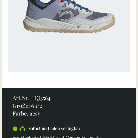
Art.Nr. HQ3564
Größe: 6 1/2
Farbe: aesy
sofort im Laden verfügbar
pro Stück (inkl. MwSt. zzgl.
Versandkosten für