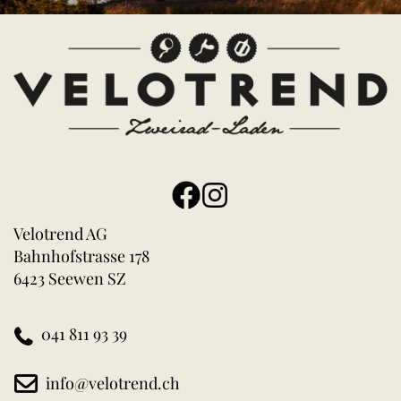
Velotrend AG
Bahnhofstrasse 178
6423 Seewen SZ
041 811 93 39
info@velotrend.ch