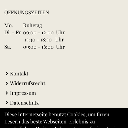
ÖFFNUNGSZEITEN
Mo.
Ruhetag
Di. - Fr.
09:00 - 12:00 Uhr
13:30 - 18:30 Uhr
Sa.
09:00 - 16:00 Uhr
Kontakt
Widerrufsrecht
Impressum
Datenschutz
AGB
Diese Internetseite benutzt Cookies, um Ihren
Lesern das beste Webseiten-Erlebnis zu
Warenkorb