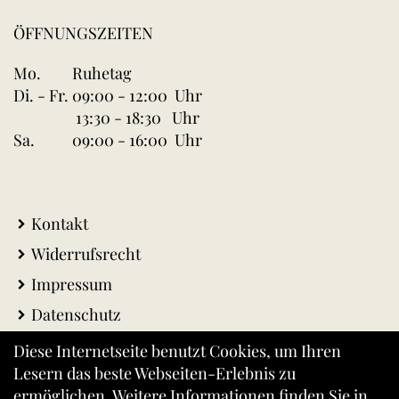
ÖFFNUNGSZEITEN
Mo.
Ruhetag
Di. - Fr.
09:00 - 12:00 Uhr
13:30 - 18:30 Uhr
Sa.
09:00 - 16:00 Uhr
Kontakt
Widerrufsrecht
Impressum
Datenschutz
AGB
Diese Internetseite benutzt Cookies, um Ihren
Lesern das beste Webseiten-Erlebnis zu
Warenkorb
ermöglichen. Weitere Informationen finden Sie in