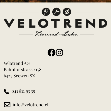
Velotrend AG
Bahnhofstrasse 178
6423 Seewen SZ
041 811 93 39
info@velotrend.ch