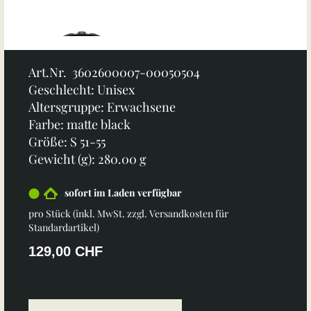
Art.Nr. 3602600007-00050504
Geschlecht: Unisex
Altersgruppe: Erwachsene
Farbe: matte black
Größe: S 51-55
Gewicht (g): 280.00 g
sofort im Laden verfügbar
pro Stück (inkl. MwSt. zzgl.
Versandkosten für
Standardartikel
)
129,00 CHF