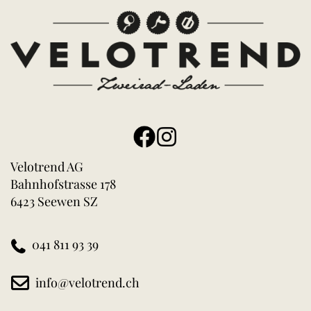
Velotrend AG
Bahnhofstrasse 178
6423 Seewen SZ
041 811 93 39
info@velotrend.ch