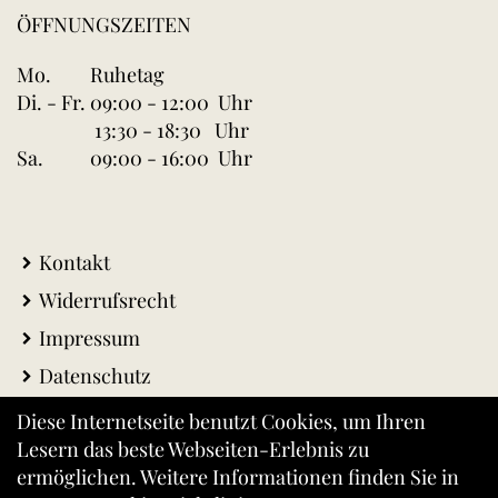
ÖFFNUNGSZEITEN
Mo.
Ruhetag
Di. - Fr.
09:00 - 12:00 Uhr
13:30 - 18:30 Uhr
Sa.
09:00 - 16:00 Uhr
Kontakt
Widerrufsrecht
Impressum
Datenschutz
AGB
Diese Internetseite benutzt Cookies, um Ihren
Lesern das beste Webseiten-Erlebnis zu
Warenkorb
ermöglichen. Weitere Informationen finden Sie in