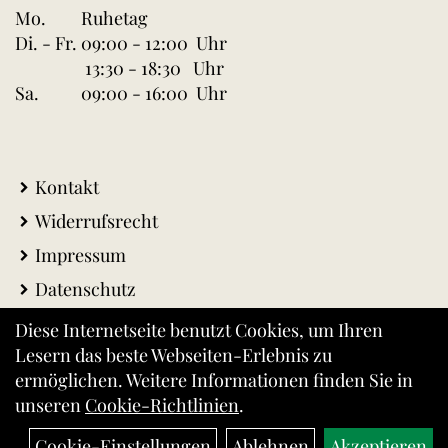
Mo.
Ruhetag
Di. - Fr.
09:00 - 12:00 Uhr
13:30 - 18:30 Uhr
Sa.
09:00 - 16:00 Uhr
Kontakt
Widerrufsrecht
Impressum
Datenschutz
AGB
Diese Internetseite benutzt Cookies, um Ihren
Lesern das beste Webseiten-Erlebnis zu
Warenkorb
ermöglichen. Weitere Informationen finden Sie in
Versandkosten
unseren
Cookie-Richtlinien
.
Cookie-Einstellungen
Ablehnen
Akzeptieren