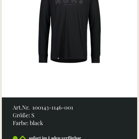
Art.Nr. 100143-1146-001
Größe: S
Farbe: black
sofort im Laden verfügbar