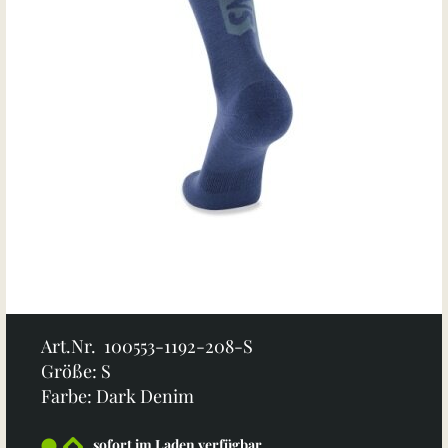
Art.Nr. 100553-1192-208-S
Größe: S
Farbe: Dark Denim
sofort im Laden verfügbar