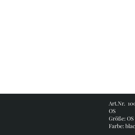
Art.Nr. 10
OS
Größe: OS
Farbe: bla