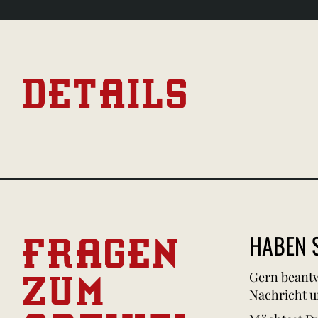
DETAILS
FRAGEN
HABEN S
ZUM
Gern beantw
Nachricht u