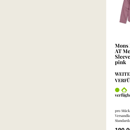
Mons 
AT Me
Sleeve
pink
WEITE
VERF
verfügb
pro Stück 
Versandko
Standarda