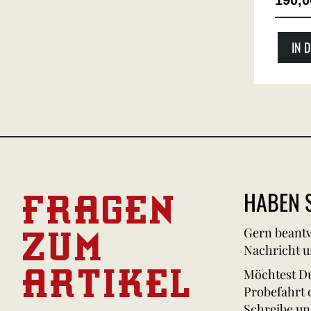
190,
IN 
FRAGEN
HABEN S
ZUM
Gern beantw
Nachricht u
ARTIKEL
Möchtest Du
Probefahrt 
Schreibe un