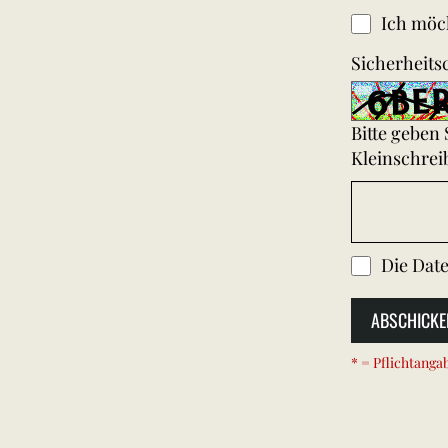
Ich möch
Sicherheits
Bitte geben
Kleinschrei
Die
Date
ABSCHICKE
* = Pflichtanga