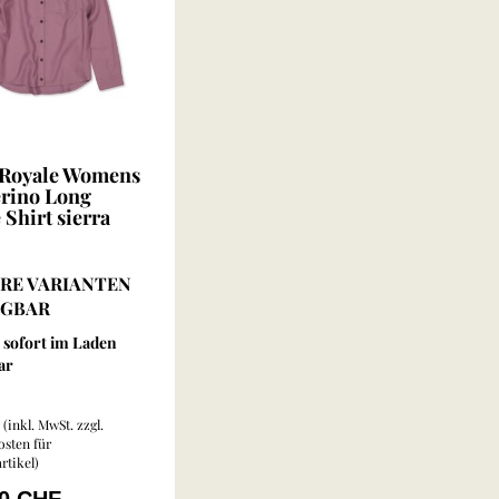
Royale Womens
rino Long
 Shirt sierra
RE VARIANTEN
ÜGBAR
sofort im Laden
ar
(inkl. MwSt. zzgl.
sten für
rtikel
)