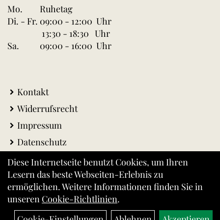
Mo.
Ruhetag
Di. - Fr.
09:00 - 12:00 Uhr
13:30 - 18:30 Uhr
Sa.
09:00 - 16:00 Uhr
Kontakt
Widerrufsrecht
Impressum
Datenschutz
AGB
Diese Internetseite benutzt Cookies, um Ihren
Lesern das beste Webseiten-Erlebnis zu
Warenkorb
ermöglichen. Weitere Informationen finden Sie in
Versandkosten
unseren
Cookie-Richtlinien
.
Cookie-Einstellungen
Ablehnen
Akzeptieren