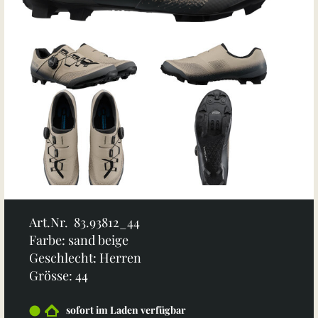
Art.Nr. 83.93812_44
Farbe: sand beige
Geschlecht: Herren
Grösse: 44
sofort im Laden verfügbar