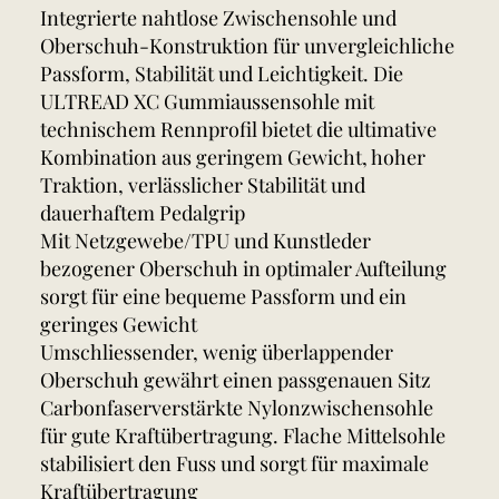
Integrierte nahtlose Zwischensohle und
Oberschuh-Konstruktion für unvergleichliche
Passform, Stabilität und Leichtigkeit. Die
ULTREAD XC Gummiaussensohle mit
technischem Rennprofil bietet die ultimative
Kombination aus geringem Gewicht, hoher
Traktion, verlässlicher Stabilität und
dauerhaftem Pedalgrip
Mit Netzgewebe/TPU und Kunstleder
bezogener Oberschuh in optimaler Aufteilung
sorgt für eine bequeme Passform und ein
geringes Gewicht
Umschliessender, wenig überlappender
Oberschuh gewährt einen passgenauen Sitz
Carbonfaserverstärkte Nylonzwischensohle
für gute Kraftübertragung. Flache Mittelsohle
stabilisiert den Fuss und sorgt für maximale
Kraftübertragung