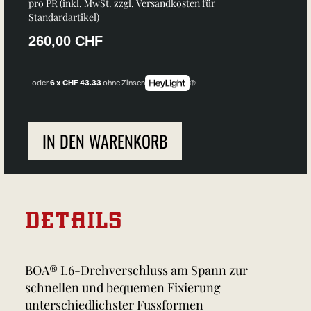
pro PR (inkl. MwSt. zzgl.
Versandkosten für
Standardartikel
)
260,00 CHF
oder
6 x CHF 43.33
ohne Zinsen
IN DEN WARENKORB
DETAILS
BOA® L6-Drehverschluss am Spann zur
schnellen und bequemen Fixierung
unterschiedlichster Fussformen