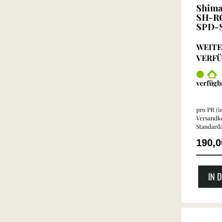
Shima
SH-RC
SPD-S
WEITE
VERF
verfügb
pro PR (in
Versandko
Standarda
190,
IN 