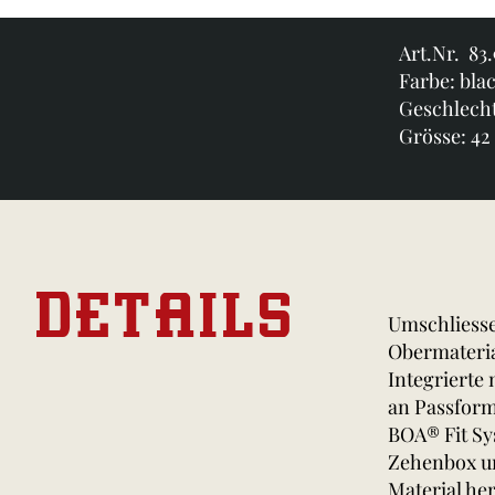
Art.Nr. 83
Farbe: bla
Geschlech
Grösse: 42
DETAILS
Umschliesse
Obermateria
Integrierte
an Passform
BOA® Fit S
Zehenbox un
Material her