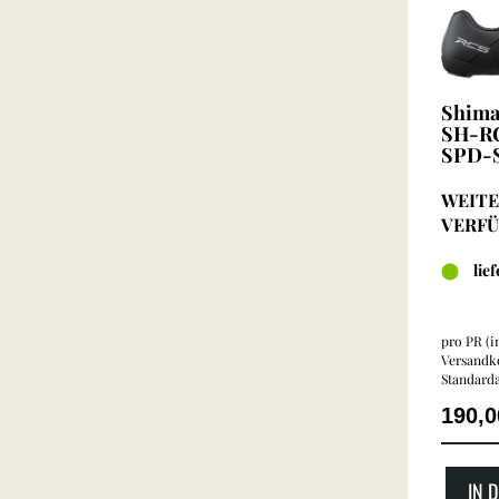
Shima
SH-RC
SPD-S
WEITE
VERF
lie
pro PR (in
Versandko
Standarda
190,
IN 