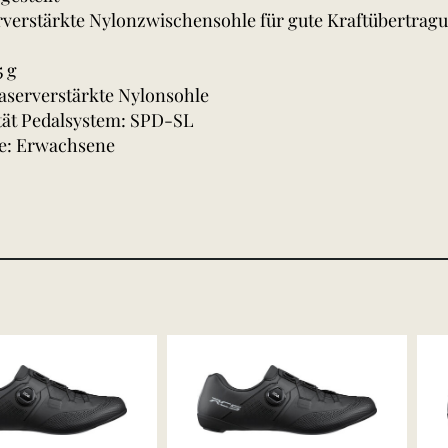
verstärkte Nylonzwischensohle für gute Kraftübertragun
5 g
faserverstärkte Nylonsohle
tät Pedalsystem: SPD-SL
pe: Erwachsene