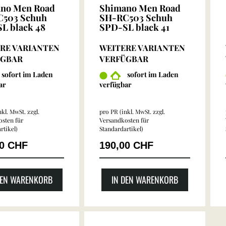
no Men Road
Shimano Men Road
503 Schuh
SH-RC503 Schuh
L black 48
SPD-SL black 41
RE VARIANTEN
WEITERE VARIANTEN
ÜGBAR
VERFÜGBAR
sofort im Laden
sofort im Laden
ar
verfügbar
kl. MwSt. zzgl.
pro PR (inkl. MwSt. zzgl.
sten für
Versandkosten für
rtikel
)
Standardartikel
)
00 CHF
190,00 CHF
DEN WARENKORB
IN DEN WARENKORB