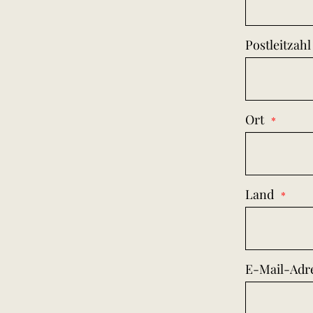
Postleitzahl
Ort
Land
E-Mail-Adr