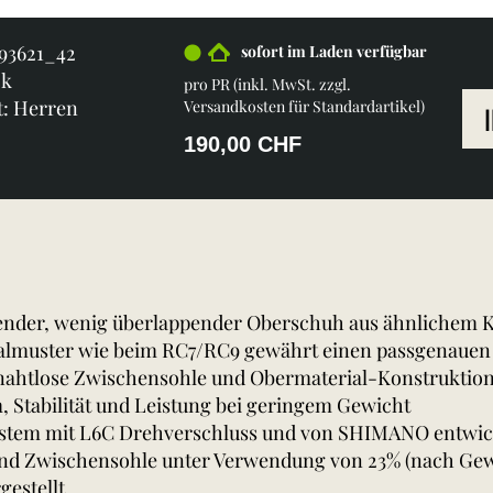
.93621_42
sofort im Laden verfügbar
ck
pro PR (inkl. MwSt. zzgl.
t: Herren
Versandkosten für Standardartikel
)
190,00 CHF
nder, wenig überlappender Oberschuh aus ähnlichem K
lmuster wie beim RC7/RC9 gewährt einen passgenauen 
 nahtlose Zwischensohle und Obermaterial-Konstruktion
, Stabilität und Leistung bei geringem Gewicht
ystem mit L6C Drehverschluss und von SHIMANO entwic
d Zwischensohle unter Verwendung von 23% (nach Gew
gestellt