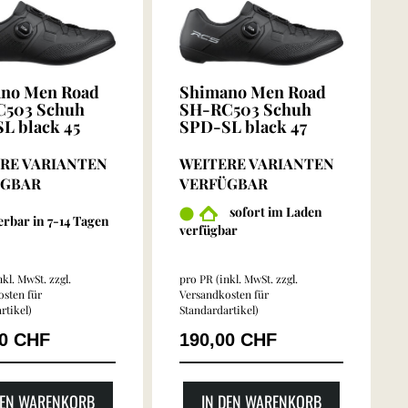
no Men Road
Shimano Men Road
503 Schuh
SH-RC503 Schuh
L black 45
SPD-SL black 47
RE VARIANTEN
WEITERE VARIANTEN
ÜGBAR
VERFÜGBAR
sofort im Laden
ferbar in 7-14 Tagen
verfügbar
kl. MwSt. zzgl.
pro PR (inkl. MwSt. zzgl.
sten für
Versandkosten für
rtikel
)
Standardartikel
)
00 CHF
190,00 CHF
DEN WARENKORB
IN DEN WARENKORB