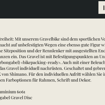
Freiheit: Mit unserem Gravelbike sind dem sportlichen 
 macht auf unbefestigten Wegen eine ebenso gute Figur w
 Sitzposition und der Rennlenker mit ausgestellten End
anzen ein. Das Gravel ist mit Befestigungspunkten an U
arbongabel) «bikepacking-ready». Auch mit einer Beleu
das Gravel individuell nachrüsten. Geschaltet und gebre
von Shimano. Für den individuellen Aufritt wählen Sie 
en Farboptionen für Rahmen, Schrift und Dekor.
uminium 6061
rgabel Gravel Disc