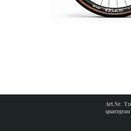
Art.Nr. T
quarzgrau