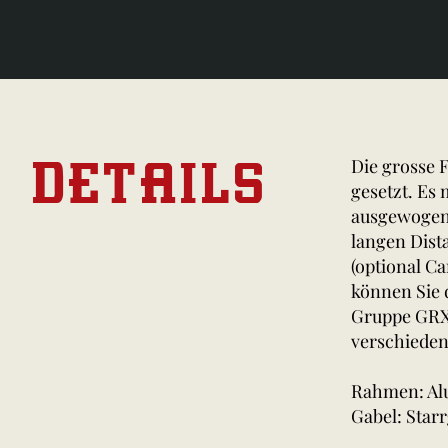
DETAILS
Die grosse 
gesetzt. Es
ausgewogene
langen Dist
(optional C
können Sie 
Gruppe GRX 
verschieden
Rahmen: Al
Gabel: Star