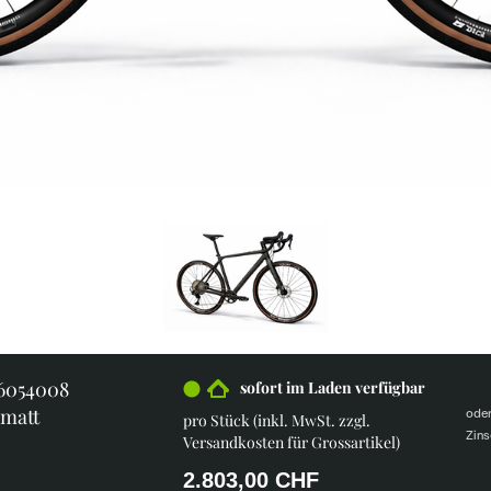
26054008
sofort im Laden verfügbar
 matt
ode
pro Stück (inkl. MwSt. zzgl.
Zins
Versandkosten für Grossartikel
)
2.803,00 CHF