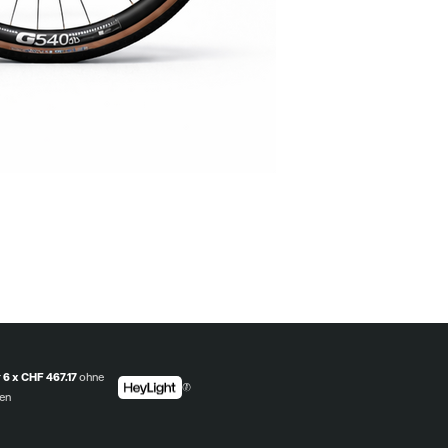
r
6 x CHF 467.17
ohne
en