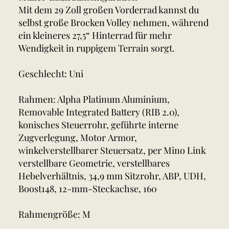
Mit dem 29 Zoll großen Vorderrad kannst du
selbst große Brocken Volley nehmen, während
ein kleineres 27,5“ Hinterrad für mehr
Wendigkeit in ruppigem Terrain sorgt.
Geschlecht: Uni
Rahmen: Alpha Platinum Aluminium,
Removable Integrated Battery (RIB 2.0),
konisches Steuerrohr, geführte interne
Zugverlegung, Motor Armor,
winkelverstellbarer Steuersatz, per Mino Link
verstellbare Geometrie, verstellbares
Hebelverhältnis, 34,9 mm Sitzrohr, ABP, UDH,
Boost148, 12-mm-Steckachse, 160
Rahmengröße: M