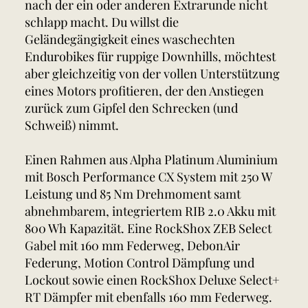
nach der ein oder anderen Extrarunde nicht
schlapp macht. Du willst die
Geländegängigkeit eines waschechten
Endurobikes für ruppige Downhills, möchtest
aber gleichzeitig von der vollen Unterstützung
eines Motors profitieren, der den Anstiegen
zurück zum Gipfel den Schrecken (und
Schweiß) nimmt.
Einen Rahmen aus Alpha Platinum Aluminium
mit Bosch Performance CX System mit 250 W
Leistung und 85 Nm Drehmoment samt
abnehmbarem, integriertem RIB 2.0 Akku mit
800 Wh Kapazität. Eine RockShox ZEB Select
Gabel mit 160 mm Federweg, DebonAir
Federung, Motion Control Dämpfung und
Lockout sowie einen RockShox Deluxe Select+
RT Dämpfer mit ebenfalls 160 mm Federweg.