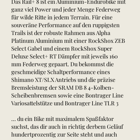
Das Rail+ 8 ist ein Aluminium-Endurobike mit
ganz viel Power und jeder Menge Federweg
für wilde Ritte in jedem Terrain. Für eine
souveräne Performance auf den ruppigsten
Trails ist der robuste Rahmen aus Alpha
Platinum Aluminium mit einer RockShox ZEB
Select Gabel und einem RockShox Super
Deluxe Select+ RT Dämpfer mit jeweils 160
mm Federweg gepaart. Du bekommst die
geschmeidige Schaltperformance eines
Shimano XT/SLX Antriebs und die präzise
Bremsleistung der SRAM DB 8 4-Kolben-
Scheibenbremsen sowie eine Bontrager Line
Variosattelstütze und Bontrager Line TLR 3
… du ein Bike mit maximalem Spaßfaktor
suchst, das dir auch in richtig derbem Geläuf
hundertprozentig zur Seite steht und auch