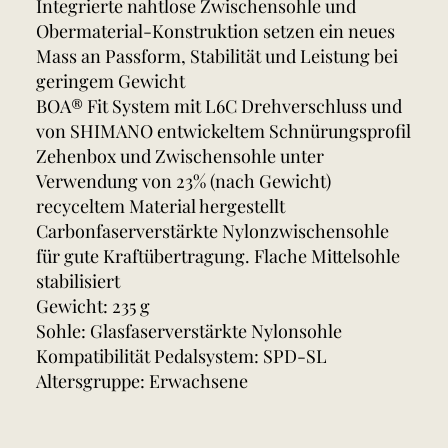
Integrierte nahtlose Zwischensohle und
Obermaterial-Konstruktion setzen ein neues
Mass an Passform, Stabilität und Leistung bei
geringem Gewicht
BOA® Fit System mit L6C Drehverschluss und
von SHIMANO entwickeltem Schnürungsprofil
Zehenbox und Zwischensohle unter
Verwendung von 23% (nach Gewicht)
recyceltem Material hergestellt
Carbonfaserverstärkte Nylonzwischensohle
für gute Kraftübertragung. Flache Mittelsohle
stabilisiert
Gewicht: 235 g
Sohle: Glasfaserverstärkte Nylonsohle
Kompatibilität Pedalsystem: SPD-SL
Altersgruppe: Erwachsene