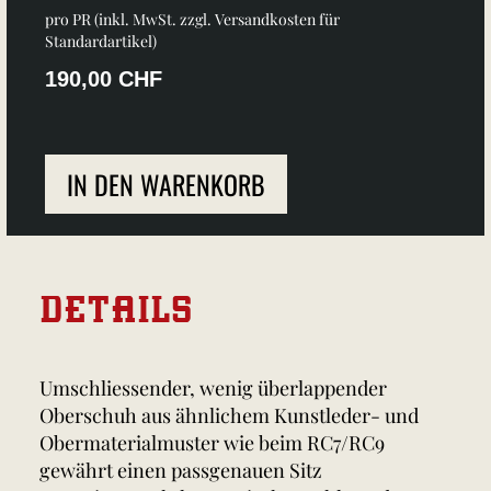
pro PR (inkl. MwSt. zzgl.
Versandkosten für
Standardartikel
)
190,00 CHF
IN DEN WARENKORB
DETAILS
Umschliessender, wenig überlappender
Oberschuh aus ähnlichem Kunstleder- und
Obermaterialmuster wie beim RC7/RC9
gewährt einen passgenauen Sitz